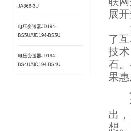
联网
JA866-3U
展开
企业
电压变送器JD194-
BS5U//JD194-BS5U
了互
技术
电压变送器JD194-
石。
BS4U//JD194-BS4U
果惠
从
在4
出，
想。