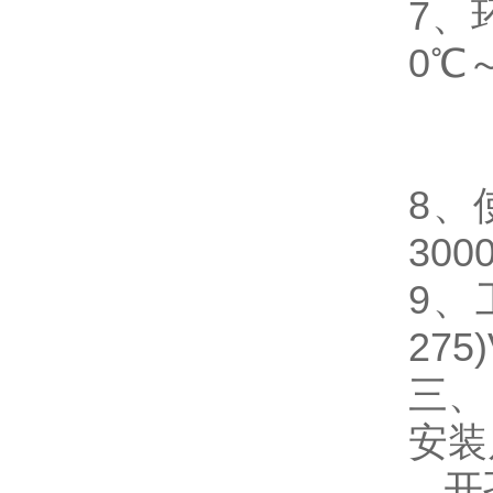
7
、
0℃
8
、
300
9
、
275
三、
安装
开孔