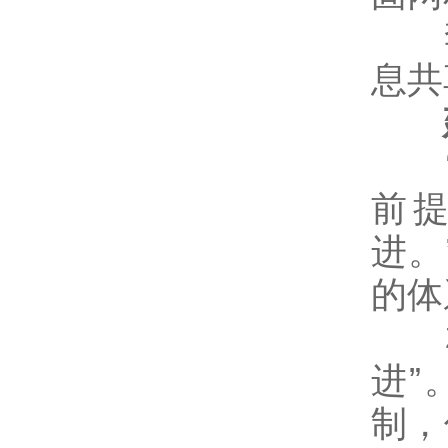
李
息共
建
“
前
进。
的体
杨
进”
制，