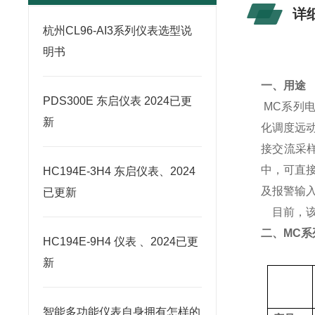
详
杭州CL96-AI3系列仪表选型说
明书
一、用途
PDS300E 东启仪表 2024已更
MC
系列
新
化调度远
接交流采
中，可直
HC194E-3H4 东启仪表、2024
及报警输
已更新
目前，
二、
MC
系
HC194E-9H4 仪表 、2024已更
新
智能多功能仪表自身拥有怎样的