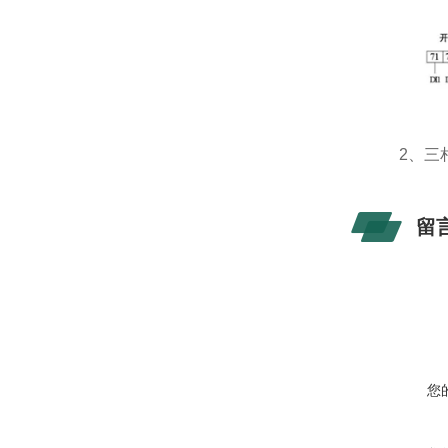
2
、三
留
您