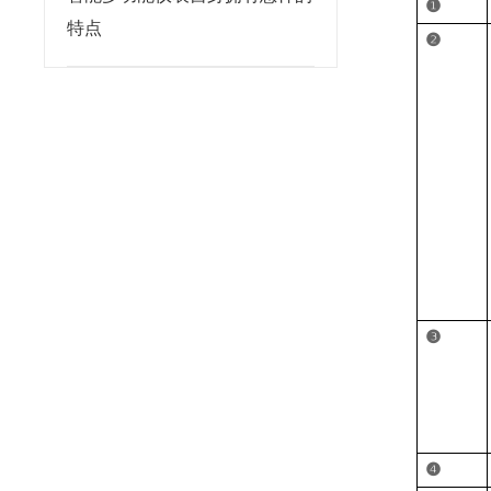
❶
特点
❷
❸
❹