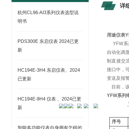
详
杭州CL96-AI3系列仪表选型说
明书
用途仪表
Y
PDS300E 东启仪表 2024已更
YFW
系
新
自动化调
制直接交
接口中，
HC194E-3H4 东启仪表、2024
变送及报
已更新
目前，
YFW
系列
HC194E-9H4 仪表 、2024已更
新
序号
智能多功能仪表自身拥有怎样的