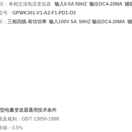
示：
单相交流电流变送器
输入
0-5A 50HZ
输出
DC4-20MA
辅
型号：
GPWK301-V1-A2-F1-PD1-O3
示：
三相四线
-
有功功率
输入
100V 5A 50HZ
输出
DC4-20MA
P
型电量变送器通用技术条件
准及规则：
GB/T 13850-1998
等级：
0.5%