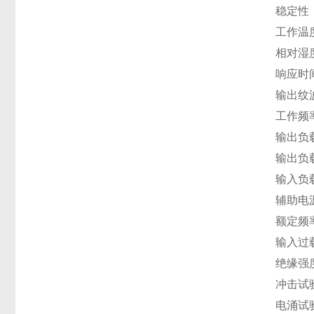
稳定性
工作温
相对湿
响应时
输出纹
工作频
输出负
输出负
输入负
辅助电
额定频
输入过
绝缘强
冲击试
电涌试