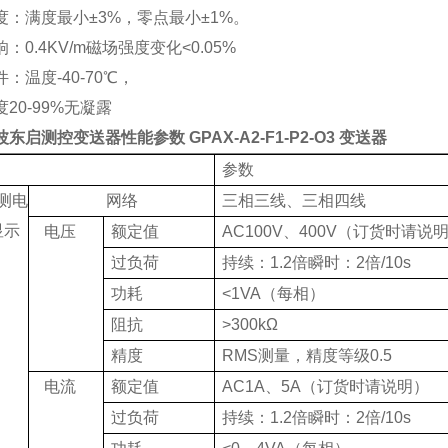
度：满度最小
±
3%
，零点最小±
1%
。
响：
0.4KV/m
磁场强度变化
<0.05%
件：温度
-40-70
℃，
度
20-99%
无凝露
波东启测控
变送器
性能参数
GPAX-A2-F1-P2-O3 变送器
参数
测电
网络
三相三线、三相四线
显示
电压
额定值
AC100V
、
400V
（订货时请说
过负荷
持续：
1.2
倍瞬时：
2
倍
/10s
功耗
<
1VA
（每相）
阻抗
>
300k
Ω
精度
RMS
测量，精度等级
0.5
电流
额定值
AC1A
、
5A
（订货时请说明）
过负荷
持续：
1.2
倍瞬时：
2
倍
/10s