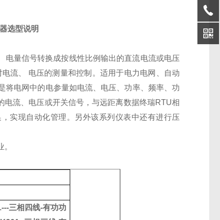
器
选型说明
、
电量信号
转换成按线性比例输出的直流电流或电压
对电流、
电压的测量和控制。
适用于电力电网、自动
是将电网中的电参量如电流、电压、功率、频率、功
的电流、电压或开关信号，与远距离数据终瑞
RTU
相
换，实现自动化管理。另外该系列仪表中还有进行压
业。
1
---
三相四线
-
有功功