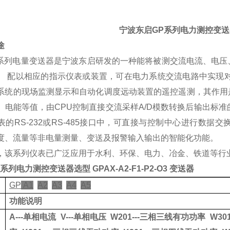
宁波东启
GP
系列电力测控
变送
途
系列电量变送器
是宁波东启研发的一种能将被测交流电流、电压
。
配以相应的指示仪表或装置，可在电力系统交流电路中实现
系统的现场监测显示和自动化调度远动装置的遥控遥测，其作用
、电能等值，由
CPU
控制直接交流采样
A/D
模数转换后输出标准
表的
RS-232
或
RS-485
接口中，可直接与控制中心进行数据交
度、流量等非电量测量、变送及报警输入输出的智能化功能。
，该系列仪表已广泛应用于水利、环保、电力、冶金、铁道等行
P
系列电力测控
变送器
选型
GPAX-A2-F1-P2-O3 变送器
GP
A1
A2
A3
A4
A5
功能说明
A---
单相电流
V---
单相电压
W201
---
三相三线有功功率
W30