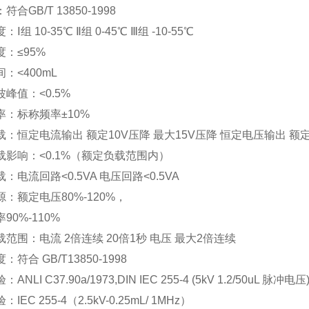
：符合
GB/T 13850-1998
度：
Ⅰ组
10-35
℃ Ⅱ组
0-45
℃ Ⅲ组
-10-55
℃
度：
≤
95%
间：
<400mL
波峰值：
<0.5%
率：标称频率
±
10%
载：恒定电流输出
额定
10V
压降 最大
15V
压降 恒定电压输出 额
载影响：
<0.1%
（额定负载范围内）
载：电流回路
<0.5VA
电压回路
<0.5VA
源：额定电压
80%-120%
，
率
90%-110%
载范围：电流
2
倍连续
20
倍
1
秒 电压 最大
2
倍连续
度：符合
GB/T13850-1998
验：
ANLI C37.90a/1973,DIN IEC 255-4 (5kV 1.2/50uL
脉冲电压
验：
IEC 255-4
（
2.5kV-0.25mL/ 1MHz
）