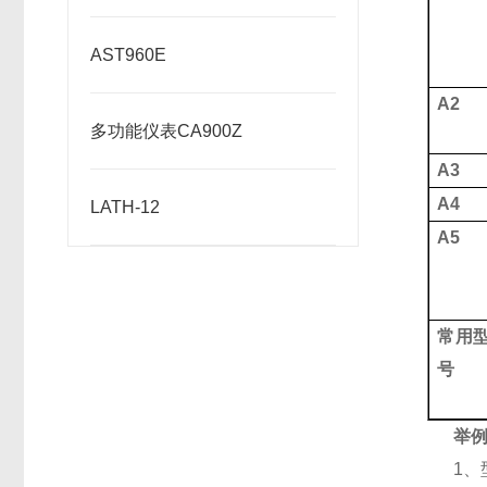
AST960E
A
2
多功能仪表CA900Z
A3
A4
LATH-12
A5
常用
号
举
1、