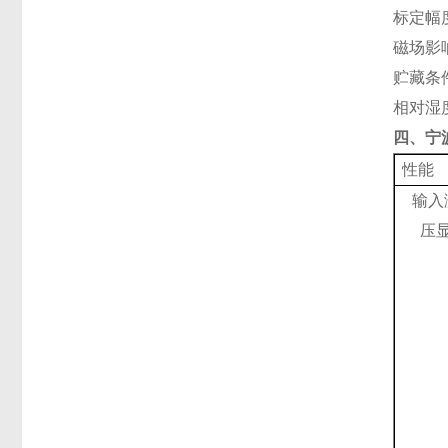
标定幅
磁场影
贮藏条
相对湿
四
、宁
性能
输入
压