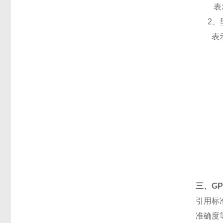
表
2、
表
三、
G
引用标
准确度