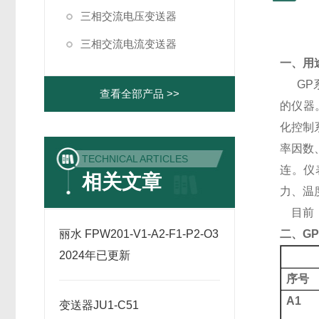
三相交流电压变送器
三相交流电流变送器
一、
用
GP
查看全部产品 >>
的仪器
化控制
率因数
TECHNICAL ARTICLES
连。仪
相关文章
力、温
目前
丽水 FPW201-V1-A2-F1-P2-O3
二、
G
2024年已更新
序号
A
1
变送器JU1-C51