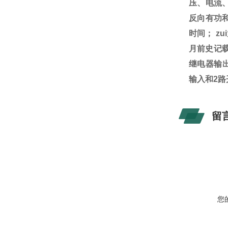
压、电流
反向有功
时间；
zu
月前史记
继电器输
输入和
2
路
留
您