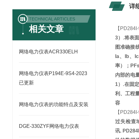
详
TECHNICAL ARTICLES
相关文章
【
PD284I
3
）
.
将表
图准确接
网络电力仪表ACR330ELH
Ia
、
Ib
、
Ic
率）；
PF
网络电力仪表P194E-9S4-2023
内部的电
已更新
1
）
.
在固
利、工程
容
网络电力仪表的功能特点及安装
【
PD284I
过失检查
DGE-330ZYF网络电力仪表
讯
.
PD284