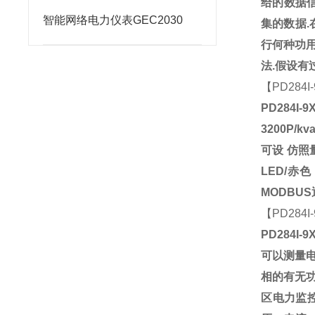
给的数据
智能网络电力仪表GEC2030
集的数据
.
行何种功
法
.
假设有
【
PD284I
PD284I-9
3200P/kv
可设
仿照
LED/
赤色
MODBUS
【
PD284I
PD284I-9
可以测量
相的有无
区电力
监