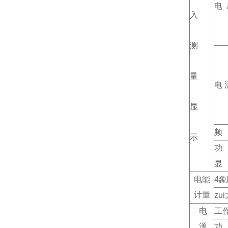
电 
入
测
量
电 
显
频
示
功
显
电能
4
象
计量
zu
电
工
源
功