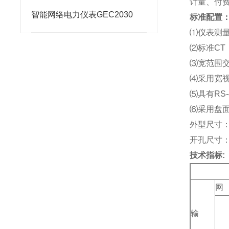
计量、付
智能网络电力仪表GEC2030
标准配置
⑴
仪表测
⑵
标准CT
⑶
宽范围交直
⑷
采用宽视
⑸
具有RS-
⑹
采用盘面开
外型尺寸：12
开孔尺寸：11
技术指标:
网
输