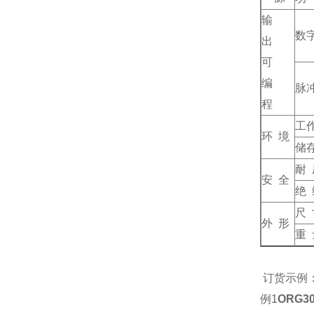
输
数
出
可
编
脉
程
工
环 境
储
耐 
安 全
绝 
尺 
外 形
重 
订货示例
例1
ORG30