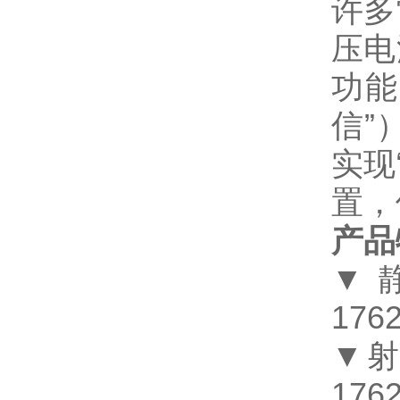
许多
压电
功能
信”
实现
置，
产品
▼
1762
▼
1762