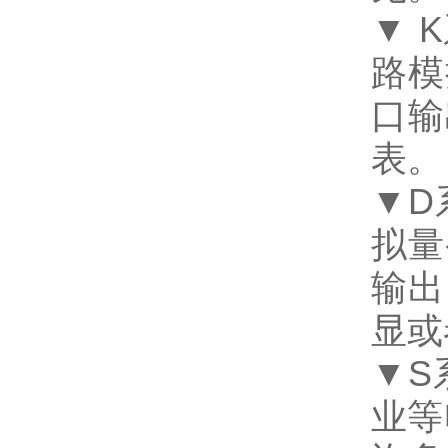
▼ 
路模
口输
表
▼D
拟量
输出
显
▼S
业等