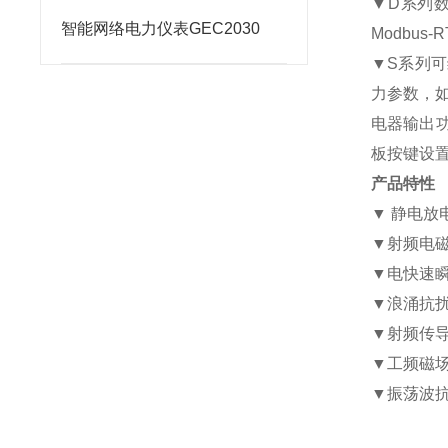
▼D系列数
智能网络电力仪表GEC2030
Modbu
▼S系列
力参数，
电器输出功
板按键设
产品特性
▼ 静电放电
▼射频电磁场
▼电快速瞬变
▼浪涌抗扰度
▼射频传导抗
▼工频磁场抗
▼振荡波抗扰