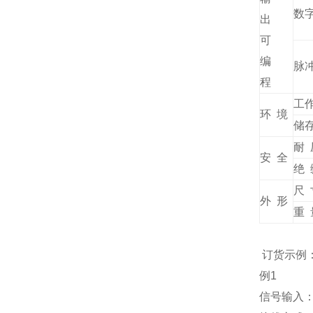
数
出
可
编
脉
程
工
环 境
储
耐 
安 全
绝 
尺 
外 形
重 
订货示例
例1
信号输入：A