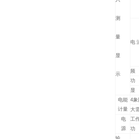
测
量
电 
显
频
示
功
显
电能
4
计量
大
电
工
源
功
输