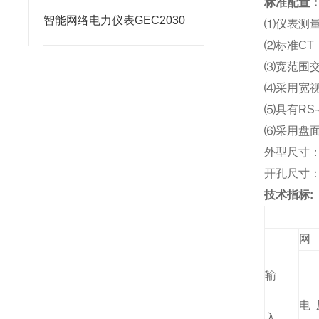
标准配置
智能网络电力仪表GEC2030
⑴
仪表测
⑵
标准CT
⑶
宽范围交直
⑷
采用宽视
⑸
具有RS-
⑹
采用盘面开
外型尺寸：12
开孔尺寸：11
技术指标:
网
输
电 
入