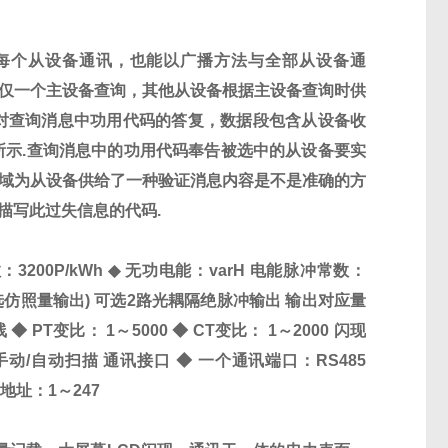
每个从设备通讯，也能以广播方法与全部从设备通
讯，仅一个主设备查询，其他从设备根据主设备查询时供
对查询消息中功用代码的答复，数据段包含从设备收
1所示.查询消息中的功用代码奉告被选中的从设备要实
查域为从设备供给了一种验证消息内容是不是准确的方
描写此过失信息的代码.
200P/kWh
◆
无功电能：varH 电能脉冲常数：
再选仿照量输出) 可选2路光耦隔绝脉冲输出 输出对应量
线
◆
PT变比： 1～5000
◆
CT变比： 1～2000 闪现
动/自动扫描 通讯接口
◆
一个通讯端口：RS485
地址：1～247