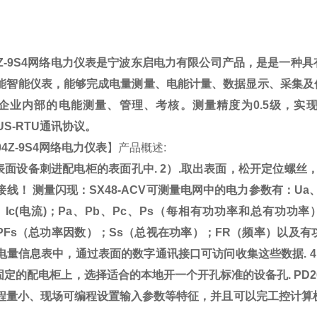
4Z-9S4网络电力仪表
是宁波东启电力有限公司产品，是
是一种具
能智能仪表，能够完成电量测量、电能计量、数据显示、采集及
企业内部的电能测量、管理、考核。测量精度为
0.5
级，实
US-RTU
通讯协议。
04Z-9S4网络电力仪表
】产品概述:
将表面设备刺进配电柜的表面孔中. 2）.取出表面，松开定位螺丝，
接线！ 测量闪现：SX48-ACV可测量电网中的电力参数有：Ua、
Ib、Ic(电流)；Pa、Pb、Pc、Ps（每相有功功率和总有功
PFs（总功率因数）；Ss（总视在功率）；FR（频率）以及
电量信息表中，通过表面的数字通讯接口可访问收集这些数据. 4
在固定的配电柜上，选择适合的本地开一个开孔标准的设备孔.
PD
程量小、现场可编程设置输入参数等特征，并且可以完工控计算