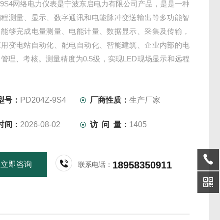
4Z-9S4网络电力仪表是宁波东启电力有限公司产品，是是一种
编程测量、显示、数字通讯和电能脉冲变送输出等多功能智
，能够完成电量测量、电能计量、数据显示、采集及传输，
应用变电站自动化、配电自动化、智能建筑、企业内部的电
管理、考核。测量精度为0.5级，实现LED现场显示和远程
85数字接口通讯，采用MODBUS-RTU通讯协议。
型号：
PD204Z-9S4
厂商性质：
生产厂家
时间：
2026-08-02
访 问 量：
1405
18958350911
立即咨询
联系电话：