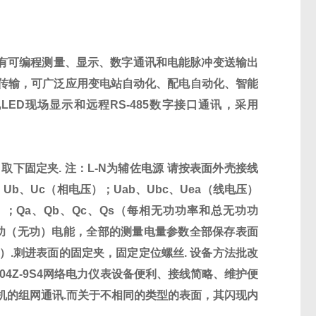
有可编程测量、显示、数字通讯和电能脉冲变送输出
传输，可广泛应用变电站自动化、配电自动化、智能
现
LED
现场显示和远程
RS-485
数字接口通讯，采用
取下固定夹. 注：L-N为辅佐
电源
请按表面外壳接线
Ub、Uc（相电压）；Uab、Ubc、Uea（线电压）
功率）；Qa、Qb、Qc、Qs（每相无功功率和总无功功
有功（无功）电能，全部的测量电量参数全部保存表面
）.刺进表面的固定夹，固定定位螺丝. 设备方法批改
204Z-9S4网络电力仪表
设备便利、接线简略、维护便
机的组网通讯.而关于不相同的类型的表面，其闪现内