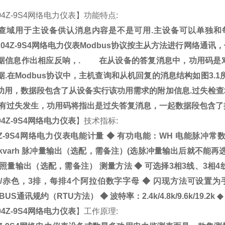
04Z-9S4网络电力仪表
】功能特点:
查域用于主设备供认消息内容是不是可用.主设备可以单独和
204Z-9S4网络电力仪表
Modbus协议按主从方法进行网络通
据信息作出相应反响，. 在从设备的答复消息中，功用码是
据.在Modbus协议中，主机查询和从机回复的消息结构如图3.
功用，数据段包含了从设备实行该功用需求的附加信息.过失检
设有过失发生，功用码将指出是过失答复消息，一起数据段包含了
04Z-9S4网络电力仪表
】技术指标:
4Z-9S4网络电力仪表
电能计量
◆
有功电能：WH 电能脉冲常数：3
0P/kvarh 脉冲量输出（选配，需备注）(选脉冲量输出后就不能
仿照量输出（选配，需备注） 测量方法
◆
可选择3相3线、3相4
D/赤色，3排，每排4个阿拉伯数字字母
◆
闪现方法可设置为手
BUS通讯规约（RTU方法）
◆
波特率：2.4k/4.8k/9.6k/19.2k
◆
04Z-9S4网络电力仪表
】工作原理: