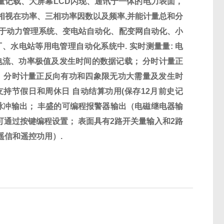
量记载、大屏幕LCD闪现、通讯于一体的电力表面，
相视在功率、三相功率因数以及频率,并能计量总和分
表面适用于动力管理系统、变电站自动化、配变网自动化、小
水电站等用电管理自动化系统中. 实时测量量: 电
电流、功率极值及发生时间的数据记载； 分时计量正
 分时计量正反向有功和四象限无功大需量及发生时
支持节假日和周休日 自动结算功用(保存12月前史记
脉冲输出； 丰盛的可编程
报警器
输出（电磁继电器输
可通过按键编程设置； 表面具有2路开关量输入和2路
信和遥控功用）.