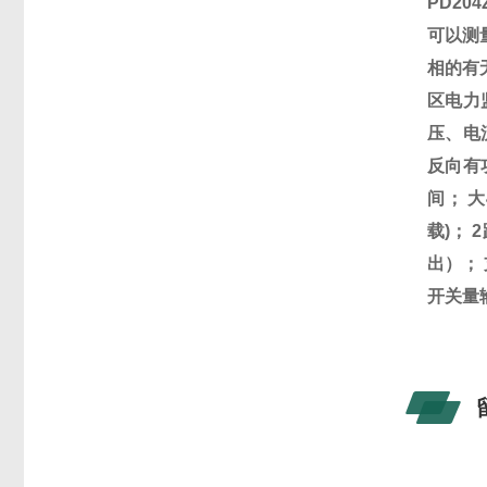
PD20
可以测
相的有
区电力
压、电
反向有
间； 
载)；
出）； 
开关量