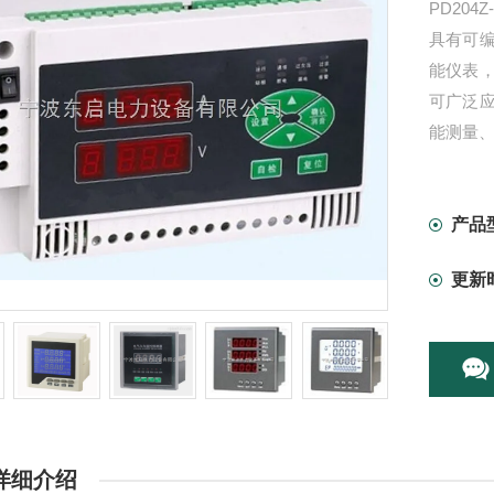
PD20
具有可
能仪表
可广泛
能测量、
RS-4
产品
更新
详细介绍