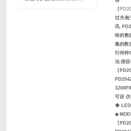
容
【
PD2
过失检
讯.
PD
给的数
集的数
行何种
法.假
【
PD2
PD20
320
可设 
◆
LE
◆
MOD
【
PD2