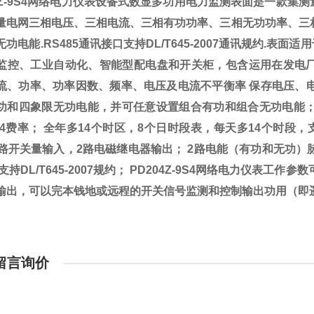
4Z-9S4网络电力仪表
设备式数显多功用电力监测表面是一款集测
量电网三相电压、三相电流、三相有功功率、三相无功功率、三
无功电能.RS485通讯接口支持DL/T645-2007通讯规约.
监控
、工业自动化、智能型配电盘和开关柜，包含运用在发电厂、
流、功率、功率因数、频率、电压及电流不平衡率 保存电压、
功和四象限无功电能，并可任意设置组合有功和组合无功电能；
大4费率； 全年多14个时区，8个日时段表，每天多14个时段，
 2路开关量输入，2路电磁继电器输出； 2路电能（有功和无功）
支持DL/T645-2007规约；
PD204Z-9S4网络电力仪表
工作参数
输出，可以完本钱地或远程的开关信号监测和控制输出功用（即遥
留言询价