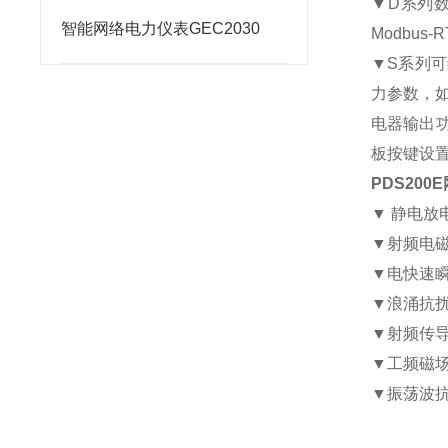
▼D系列数
智能网络电力仪表GEC2030
Modbu
▼S系列
力参数，
电器输出功
板按键设
PDS20
▼ 静电放电
▼射频电磁场
▼电快速瞬变
▼浪涌抗扰度
▼射频传导抗
▼工频磁场抗
▼振荡波抗扰