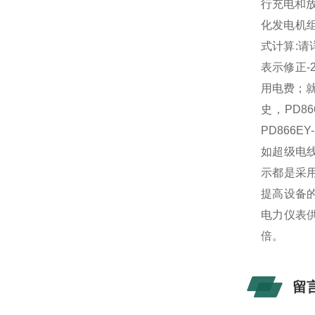
行充电和放
化发电机
式计算:请
表示修正-
用电费；
史，
PD8
PD866E
如超级电
示都是采
提高设备的
电力仪表
倍。
留