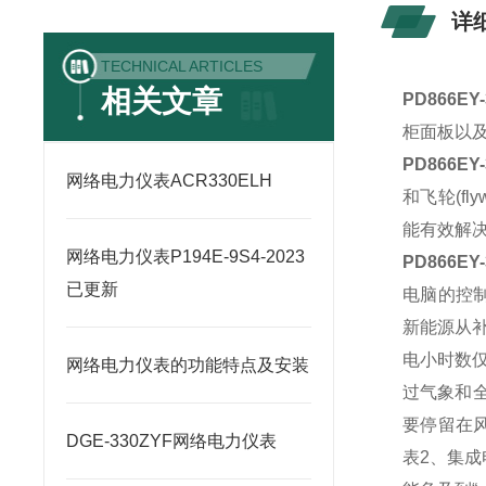
详
TECHNICAL ARTICLES
相关文章
PD866E
柜面板以
PD866E
网络电力仪表ACR330ELH
和
飞轮
(f
能有效解决
网络电力仪表P194E-9S4-2023
PD866E
已更新
电脑的控
新能源从
电小时数
网络电力仪表的功能特点及安装
过气象和全
要停留在
DGE-330ZYF网络电力仪表
表2、集成