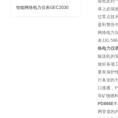
能危及到“
智能网络电力仪表GEC2030
体上必须
过零点技
盈利警告中
网络电力
表
JJG 
络电力仪
输送机
的
做好各项
要有保护
行各业的
口接通，
P
等矿物燃
PD866E
网管
道的