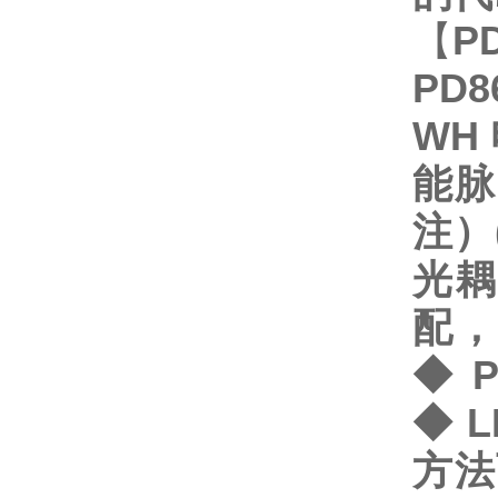
【
P
PD
WH
能脉
注）
光耦
配，
◆
P
◆
L
方法