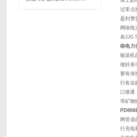
体上必
过零点
盈利警
网络电
表
JJ
络电力
输送机
做好各
要有保
行各业
口接通
等矿物
PD86
网管
道
行充电