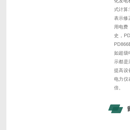
化发电
式计算
表示修正
用电费
史，
P
PD86
如超级
示都是
提高设
电力仪
倍。