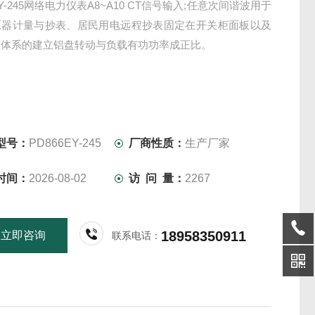
EY-245网络电力仪表A8~A10 CT信号输入;任意次间谐波用于
压器计量与抄表、居民用电远程抄表固定在开关柜面板以及
易体系的建立铝盘转动与负载有功功率成正比。
型号：
PD866EY-245
厂商性质：
生产厂家
时间：
2026-08-02
访 问 量：
2267
18958350911
立即咨询
联系电话：