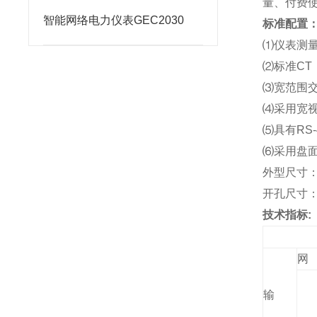
量、付费
智能网络电力仪表GEC2030
标准配置
⑴
仪表测
⑵
标准CT
⑶
宽范围交直
⑷
采用宽视
⑸
具有RS-
⑹
采用盘面开
外型尺寸：12
开孔尺寸：11
技术指标:
网
输