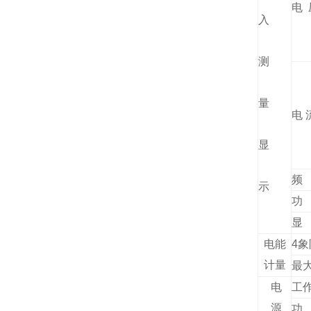
电 
入
测
量
电 
显
频
示
功
显
电能
4
计量
最
电
工
源
功