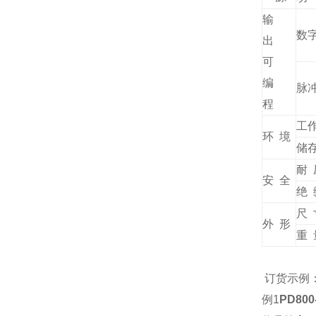
输
数
出
可
编
脉
程
工
环 境
储
耐 
安 全
绝 
尺 
外 形
重 
订货示例
例1
PD80