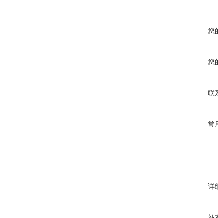
您
您
联
常
详
补