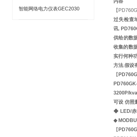
内容
智能网络电力仪表GEC2030
【
PD760
过失检查
讯.
PD76
供给的数
收集的数据
实行何种
方法.假
【
PD760
PD760G
3200P
可设 仿照
◆
LED
◆
MODB
【
PD760