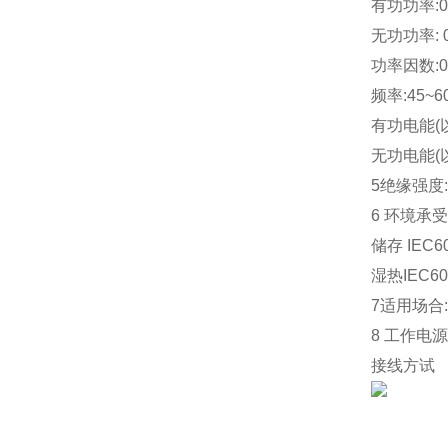
有功功率:0~
无功功率: 0~
功率因数:0~
频率:45~60
有功电能(以电
无功电能(以电
5
绝缘强度: I
6 
环境承受能力
储存 IEC6
湿热IEC600
7
适用场合
8 
工作电源及功
接线方试