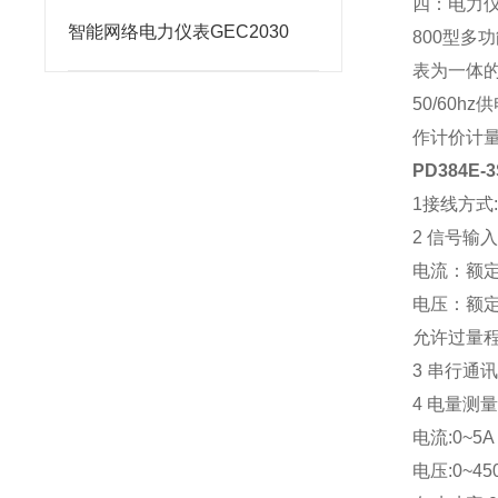
四：电力
智能网络电力仪表GEC2030
800
型多功
表为一体的
50/60hz
供
作计价计量
PD384E-
1
接线方式:
2 
信号输
电流：额定输
电压：额定输
允许过量程：
3 
串行通讯:
4 
电量测
电流:0~5A 
电压:0~450