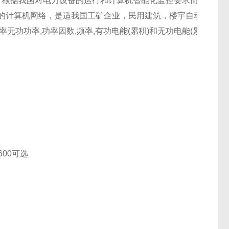
，根据我国对电力设备的运行和计算机智能化监控要求而设计的
心的计算机网络，是适我国工矿企业，民用建筑，楼宇自动化等先
无功功率,功率因数,频率,有功电能(累积)和无功电能(累积).
600可选