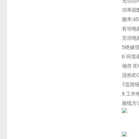
无功功率:
功率因数:
频率:45~
有功电能(
无功电能(
5
绝缘强度:
6 
环境承受
储存 IE
湿热IEC
7
适用场
8 
工作电源
接线方