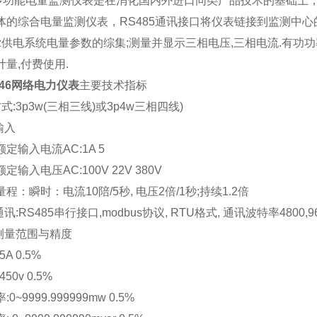
多功能电量监测仪表是在消化国内外进口同类产品技术的基础上
体的综合电量监测仪表，RS485通讯接口将仪表链接到监测中
z
供电系统电量参数的综集;测量并显示三相电压,三相电流.有功功率
计量,付费使用.
46
网络电力仪表
主要技术指标
式:3p3w(三相三线)或3p4w三相四线)
输入
定输入电流AC:1A 5
定输入电压AC:100V 22V 380V
程：瞬时：电流10陪/5秒, 电压2倍/1秒;持续1.2倍
讯:RS485串行接口,modbus协议, RTU格式, 通讯波特率4800,9
测量范围与精度
5A 0.5%
450v 0.5%
0~9999.999999mw 0.5%