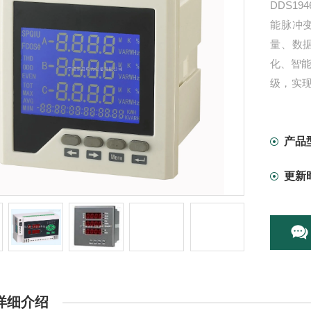
DDS1
能脉冲
量、数
化、智能
级，实现
RTU通
产品
更新
详细介绍