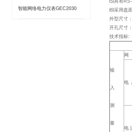
⑸
具有RS-
智能网络电力仪表GEC2030
⑹
采用盘面开
外型尺寸：12
开孔尺寸：11
技术指标:
网
输
电 
入
测
量
电 