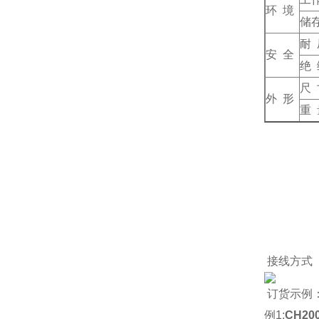
环 境
储
耐 
安 全
绝 
尺 
外 形
重 
接线方式
订货示例
例1:
CH200