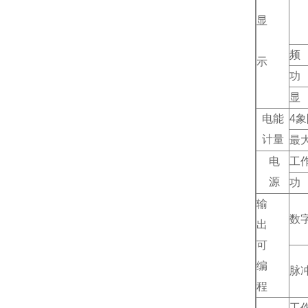
显
频
示
功
显
电能
4
象
计量
最
电
工
源
功
输
数
出
可
编
脉
程
工