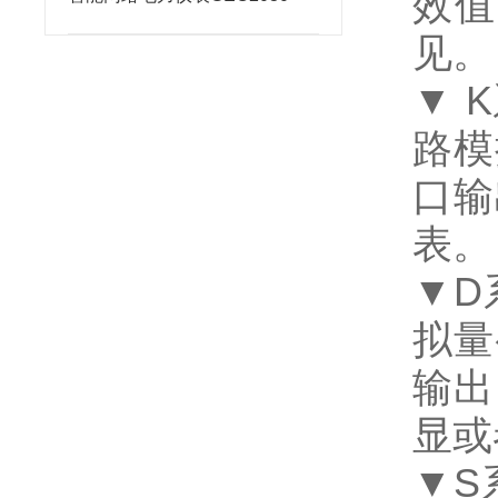
效值
见。
▼ K
路模
口输
表。
▼D
拟量
输出
显或
▼S