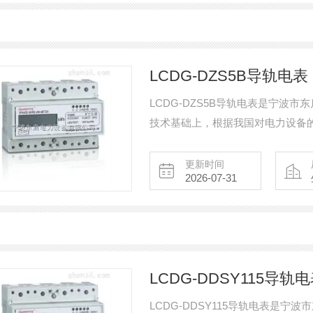
LCDG-DZS5B导轨电表
LCDG-DZS5B导轨电表是宁波
技术基础上，根据我国对电力设备
定，性价比高。现主要开发的产品
电机智能保护器、微机综合保护装
更新时间
2026-07-31
荷隔离开关、真空断路器、高低压
采购!
LCDG-DDSY115导轨
LCDG-DDSY115导轨电表是