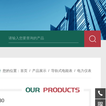
变送器GPV-V1-F1-P2-O3
变送器GPA-A2-F1-P2-O3
变送器 B
您的位置：
首页
/
产品展示
/
导轨式电能表
/
电力仪表
30