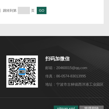
末页 跳转到第
页
扫码加微信
邮箱：20460015@qq.com
传真：86-0574-83013995
地址：宁波市古林镇西洋港工业园区
sitmap.xml
管理登陆