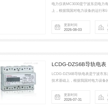
电力仪表MC3030是宁波东启电
上，根据我国对电力设备的运行和
高。现主要开发的产品有：智能电
护器、微机综合保护装置、双电源自
更新时间
2026-08-03
关、真空断路器、高低压成套开关柜
LCDG-DZS6B导轨电表
LCDG-DZS6B导轨电表是宁波
技术基础上，根据我国对电力设备
定，性价比高。现主要开发的产品
电机智能保护器、微机综合保护装
更新时间
2026-07-31
荷隔离开关、真空断路器、高低压
采购!