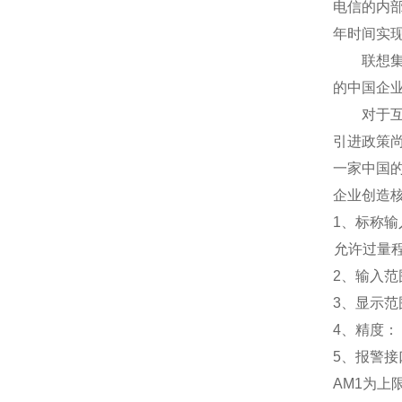
电信的内
年时间实
联想集团
的中国企
对于互联
引进政策
一家中国
企业创造
1
、标称输入
允许过量程：
2
、输入范围
3
、
显示范
4
、精度：
5
、
报警接
AM1
为上限