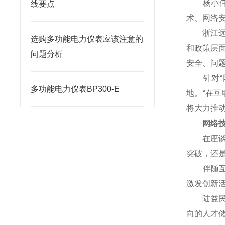
杨小伟对
线要点
术、网络
浙江远望
选购多功能电力仪表应该注意的
和政策层
问题分析
安全、问
针对“网
多功能电力仪表BP300-E
地。“在
将大力推
网络技术
在座谈会
突破，还
伴随互联
激发创新
陆益民提
向的人才