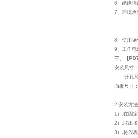
6
、
绝缘强度
7
、
环境承
8
、使用场
9
、工作电源
三、
【
PD
安装尺寸
开孔尺寸
面板尺寸：96
2.
安装方
1
）.在固
2
）.取出
3
）.将仪