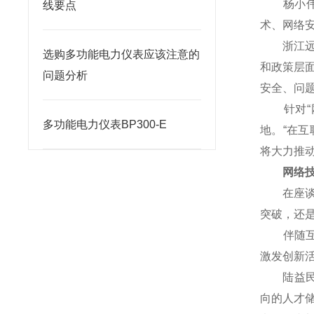
杨小伟对
线要点
术、网络
浙江远望
选购多功能电力仪表应该注意的
和政策层
问题分析
安全、问
针对“网
多功能电力仪表BP300-E
地。“在
将大力推
网络技术
在座谈会
突破，还
伴随互联
激发创新
陆益民提
向的人才