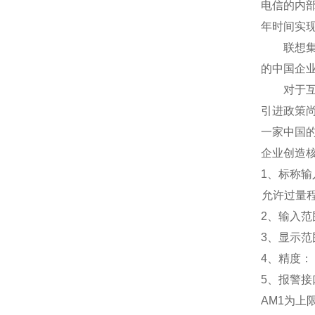
电信的内
年时间实
联想集团
的中国企
对于互联
引进政策
一家中国
企业创造
1
、标称输入
允许过量程：
2
、输入范围
3
、
显示范
4
、精度：
5
、
报警接
AM1
为上限