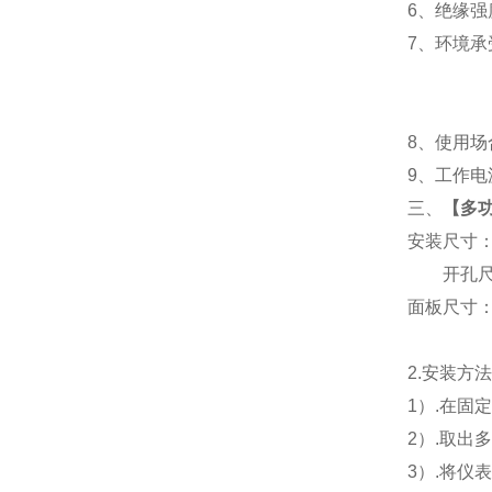
6
、
绝缘强度
7
、
环境承
8
、使用场
9
、工作电源
三、
【
多功
安装尺寸
开孔尺寸
面板尺寸：96
2.
安装方
1
）.在固
2
）.取出
3
）.将仪