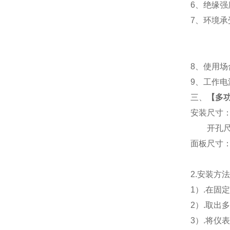
6
、
绝缘强度
7
、
环境承
8
、使用场
9
、工作电源
三、
【
多功
安装尺寸
开孔尺寸
面板尺寸：96
2.
安装方
1
）.在固
2
）.取出
3
）.将仪