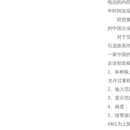
电信的内
年时间实
联想集团
的中国企
对于互联
引进政策
一家中国
企业创造
1
、标称输入
允许过量程：
2
、输入范围
3
、
显示范
4
、精度：
5
、
报警接
AM1
为上限