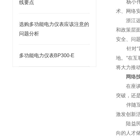
杨小伟对
线要点
术、网络
浙江远望
选购多功能电力仪表应该注意的
和政策层
问题分析
安全、问
针对“网
多功能电力仪表BP300-E
地。“在
将大力推
网络技术
在座谈会
突破，还
伴随互联
激发创新
陆益民提
向的人才