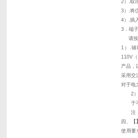
2
）.
3
）.
4
）.
3
．端
请
1
）
.
辅
110V
（
产品，
采用交
对于电
2
于
注
四、
【
使用要