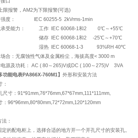
警接口
上限报警，AM2为下限报警(可选)
强度： IEC 60255-5 2kVrms-1min
承受能力： 工作 IEC 60068-1和2 0℃～+55℃
储存 IEC 60068-1和2 -25℃～+70℃
湿热 IEC 60068-1-3 93%RH 40℃
场合：无腐蚀性气体及金属粉尘，海拔高度< 3000 m
电源及功耗： AC ( 80
～265)V或DC ( 100～275)V 3VA
多功能电表PA866X-760M1
】
外形和安装方法
寸：
尺寸：91*91mm,76*76mm,67*67mm,111*111mm,
96*96mm,80*80mm,72*72mm,120*120mm
方法：
在固定的配电柜上，选择合适的地方开一个开孔尺寸的安装孔。