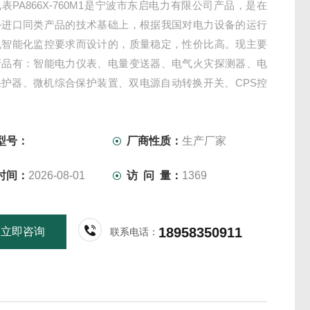
表PA866X-760M1是宁波市东启电力有限公司产品，是在
外进口同类产品的技术基础上，根据我国对电力设备的运行
机智能化监控要求而设计的，质量稳定，性价比高。现主要
产品有：智能电力仪表、电量变送器、电气火灾探测器、电
保护器、微机综合保护装置、双电源自动转换开关、CPS控
护开关、负荷隔离开关、真空断路器、高低压成套开关柜其
件等，质量过硬，欢迎新老客户采
型号：
厂商性质：
生产厂家
时间：
2026-08-01
访 问 量：
1369
18958350911
立即咨询
联系电话：