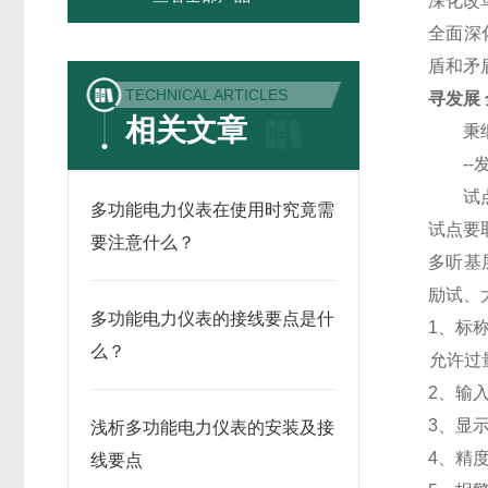
深化改
全面深
盾和矛
TECHNICAL ARTICLES
寻发展
相关文章
秉纲而
--发
试点是
多功能电力仪表在使用时究竟需
试点要
要注意什么？
多听基
励试、
多功能电力仪表的接线要点是什
1
、标称
么？
允许过量
2
、输入
3
、
显
浅析多功能电力仪表的安装及接
4
、精
线要点