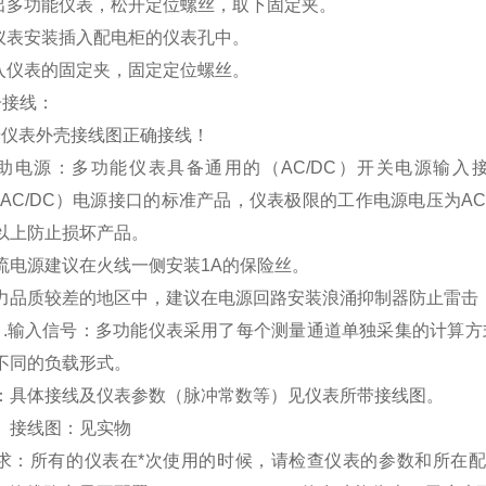
取出多功能仪表，松开定位螺丝，取下固定夹。
将仪表安装插入配电柜的仪表孔中。
插入仪表的固定夹，固定定位螺丝。
子接线：
按仪表外壳接线图正确接线！
助电源：多功能仪表具备通用的（
AC/DC
）开关电源输入
AC/DC
）电源接口的标准产品，仪表极限的工作电源电压为
AC
以上防止损坏产品。
流电源建议在火线一侧安装
1A
的保险丝。
力品质较差的地区中，建议在电源回路安装浪涌抑制器防止雷击
）
.
输入信号：多功能仪表采用了每个测量通道单独采集的计算方
不同的负载形式。
：具体接线及仪表参数（脉冲常数等）见仪表所带接线图。
】
接线图：见实物
求：所有的仪表在*次使用的时候，请检查仪表的参数和所在配电