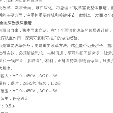
革，改到深处是利益调整。
化改革，新在全面、难在深化。习总理：“改革需要整体推进，
盾的主要方面，注重抓重要领域和关键环节，做到牵一发而动全
 全面深改纵深推进
目自张，执本而末自从。在*了全面深化改革的顶层设计后，习
挥试点作用，探索可复制可推广的做法经验。
重要改革任务，更是重要改革方法。试点能否迈开步子、趟出
取得实效，必须解放思想、与时俱进，尽可能把问题穷尽，让矛
层和一线声音，多取得*手材料，正确看待新事物新做法，只要
大胆改。
输入：AC 0
～
450V
，AC 0
～5A
程：瞬时：2倍/5秒; 持续：1. 2倍
范围：AC 0
～
450V
，AC 0
～5A
示范围：
任意设定
度：
0.5
％