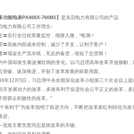
多功能电表PA866X-760M1
】
是东启电力有限公司的产品
启电力有限公司工作理念↓
定〓实行全过程质量监控，细致入微，*检测！
理〓高效内部成本控制，减少了开支，让利于客户！
捷〓现金生产流水线，充足的备货，缩短了交货期！
的中国却发生着波澜壮阔的变化。以习总理高举改革开放旗帜，
点突破、纵深推进，开创了改革发展的崭新局面。
16年12月5日，习总理中央全面深化改革小组第三十次会议上提
经济发展动力的改革，多推有利于促进社会公平正义的改革，多
干部群众积极性的改革。”
有利于”为改革指明了前进方向，不断把改革新红利转化为发
推进。
政主要负责同志是抓改革的关键。