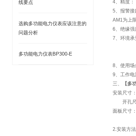
4
、精度：
线要点
5
、
报警接
AM1
为上限
选购多功能电力仪表应该注意的
6
、
绝缘强度
问题分析
7
、
环境承
多功能电力仪表BP300-E
8
、使用场
9
、工作电源
三、
【
多功
安装尺寸
开孔尺寸
面板尺寸：96
2.
安装方