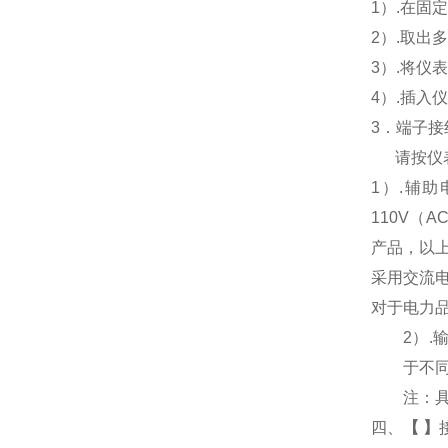
1
）.在固
2
）.取出
3
）.将仪
4
）.插入
3
．端子接
请按仪
1
）
.
辅助
110V
（
AC
产品，以
采用交流
对于电力
2
）
.
于不
注：
四、
【
】