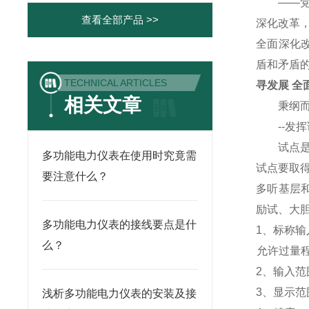
——党政
查看全部产品 >>
深化改革
全面深化
盾和矛盾
TECHNICAL ARTICLES
寻发展 全
相关文章
秉纲而目
--发挥
试点是重
多功能电力仪表在使用时究竟需
试点要取
要注意什么？
多听基层
励试、大
多功能电力仪表的接线要点是什
1
、标称输入
么？
允许过量程：
2
、输入范围
3
、
显示范
浅析多功能电力仪表的安装及接