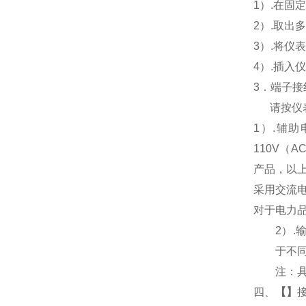
1
）.在固
2
）.取出
3
）.将仪
4
）.插入
3
．端子接
请按仪
1
）
.
辅助
110V
（
AC
产品，以
采用交流
对于电力
2
）
.
于不
注：
四、
【
】