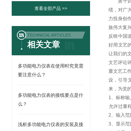
第十四届
查看全部产品 >>
绩，对广
力投身创
族伟大复
TECHNICAL ARTICLES
反映中国
相关文章
好用文艺
让我们的
文艺评论
多功能电力仪表在使用时究竟需
重文艺工
要注意什么？
设，引导
来，为党
多功能电力仪表的接线要点是什
1
、标称输入
么？
允许过量程：
2
、输入范围
3
、
显示范
浅析多功能电力仪表的安装及接