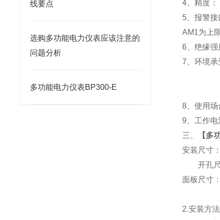
4
、精度：
线要点
5
、
报警接
AM1
为上限
选购多功能电力仪表应该注意的
6
、
绝缘强度
问题分析
7
、
环境承
多功能电力仪表BP300-E
8
、使用场
9
、工作电源
三、
【
多功
安装尺寸
开孔尺寸
面板尺寸：96
2.
安装方