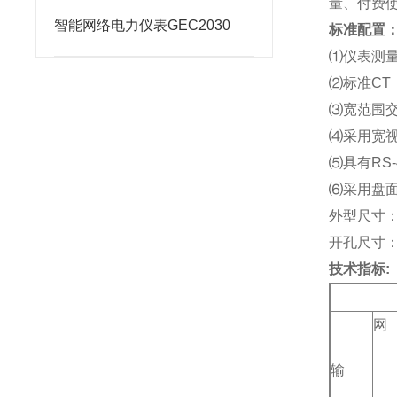
量、付费
智能网络电力仪表GEC2030
标准配置
⑴
仪表测
⑵
标准CT
⑶
宽范围交直
⑷
采用宽视
⑸
具有RS-
⑹
采用盘面开
外型尺寸：12
开孔尺寸：11
技术指标:
网
输