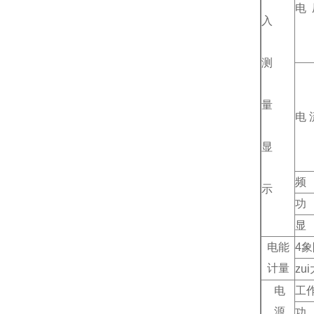
电 
入
测
量
电 
显
频
示
功
显
电能
4
象
计量
zu
电
工
源
功