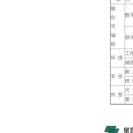
输
数
出
可
编
脉
程
工
环 境
储
耐 
安 全
绝 
尺 
外 形
重 
留