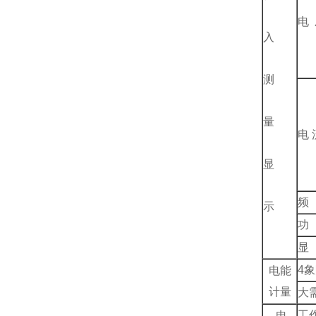
电
入
测
量
电 
显
频
示
功
显
4
象
电能
计量
大
工
电