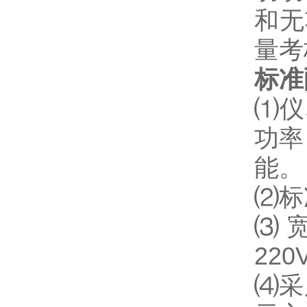
和无
量考
标准
⑴
仪
功率
能。
⑵
标
⑶
220
⑷
采