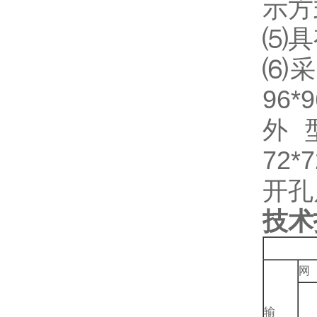
示方
⑸
具
⑹
采
96*
外型
72*
开孔尺
技术
网
输