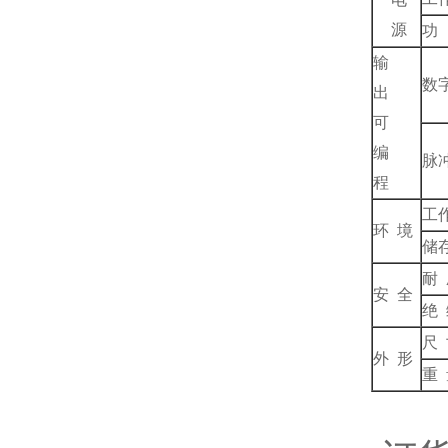
源
功
输
数
出
可
编
脉
程
工
环 境
储
耐
安 全
绝
尺
外 形
重