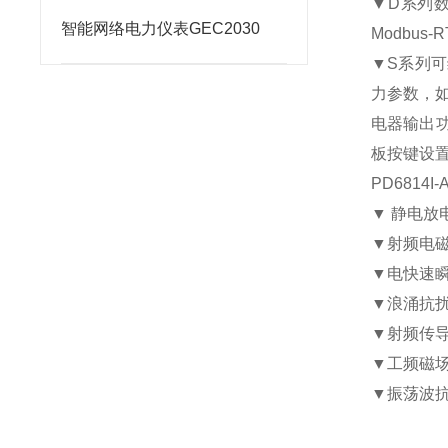
▼D
系列
智能网络电力仪表GEC2030
Modbus-R
▼S
系列可
力参数，
电器输出
板按键设
PD6814I-
▼
静电放
▼
射频电
▼
电快速
▼
浪涌抗
▼
射频传
▼
工频磁
▼
振荡波