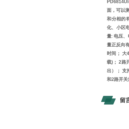
PD6814U
面，可以
和分相的
化、小区
量
:
电压、
量正反向
时间；
大
载
)
；
2
路
出）；
支
和
2
路开关
留