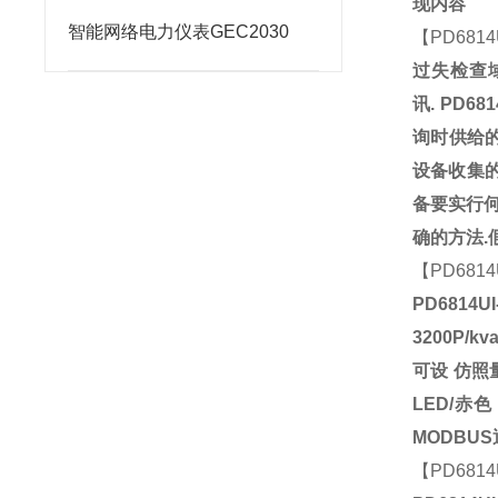
现内容
智能网络电力仪表GEC2030
【
PD6814
过失检查
讯
.
PD681
询时供给
设备收集
备要实行
确的方法
.
【
PD6814
PD6814U
3200P/kv
可设
仿照
LED/
赤色
MODBUS
【
PD6814