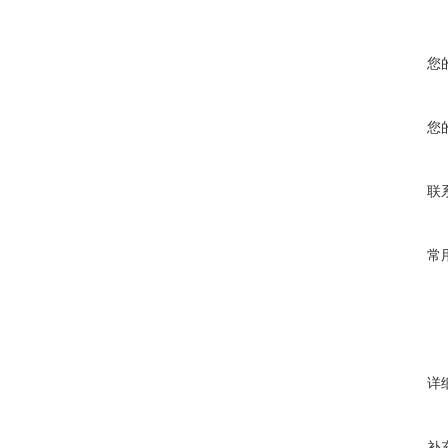
您
您
联
常
详
补