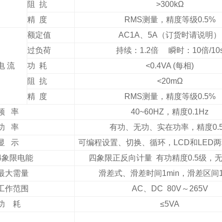
阻 抗
>300kΩ
精 度
RMS测量，精度等级0.5%
额定值
AC1A、5A（订货时请说明）
过负荷
持续：1.2倍 瞬时：10倍/10
电 流
功 耗
<0.4VA (每相)
阻 抗
<20mΩ
精 度
RMS测量，精度等级0.5%
频 率
40~60HZ，精度0.1Hz
功 率
有功、无功、实在功率，精度0.
显 示
可编程设置、切换、循环，LCD和LED
4象限电能
四象限正反向计量 有功精度0.5级，
最大需量
滑差式、滑差时间1min，滑差区间15
工作范围
AC、DC 80V～265V
功 耗
≤5VA