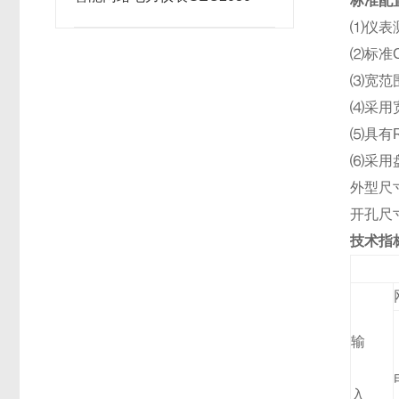
标准配
⑴
仪表
⑵
标准
⑶
宽范围
⑷
采用
⑸
具有R
⑹
采用盘
外型尺寸：
开孔尺寸：
技术指
输
入