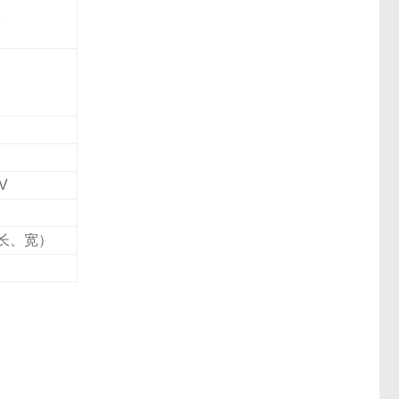
议
V
长、宽）