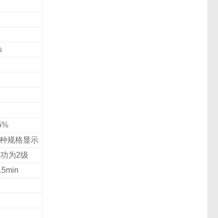
s
5%
两种规格显示
无功为2级
min