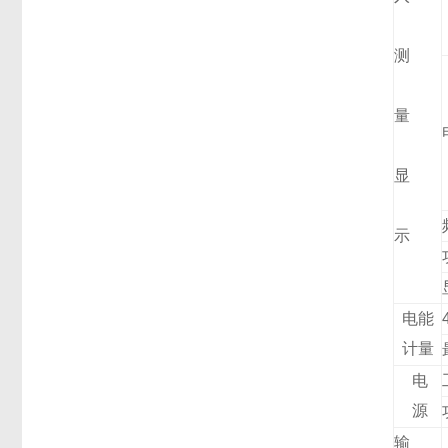
测
量
显
示
电能
计量
电
源
输