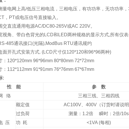
置：
测量电网上高/低压三相电流，三相电压，有功功率，无功功率
CT，PT或电压信号直接输入。
交直流通用电源AC/DC80-265V或AC 220V。
宽视角、带白色背光的LCD和LED两种规格的显示方式,所有仪
S-485通讯接口(光隔),ModBus RTU通讯规约
面开孔式安装方式. (LCD尺寸仅120*120和96*96两种)
120*120mm 96*96mm 80*80mm 72*72mm
112*112mm 91*91mm 76*76mm 67*67mm
标:
性 能
参 数
网 络
三相三线、三相四线
额定值
AC100V、400V（订货时请说
过负荷
测量：1.2倍 瞬时：2倍/10s
电 压
功 耗
<1VA (每相)