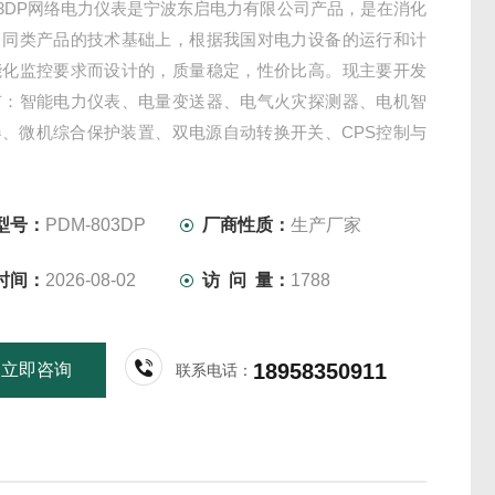
803DP网络电力仪表是宁波东启电力有限公司产品，是在消化
口同类产品的技术基础上，根据我国对电力设备的运行和计
能化监控要求而设计的，质量稳定，性价比高。现主要开发
有：智能电力仪表、电量变送器、电气火灾探测器、电机智
器、微机综合保护装置、双电源自动转换开关、CPS控制与
关、负荷隔离开关、真空断路器、高低压成套开关柜其相关
欢迎新老客户采购!
型号：
PDM-803DP
厂商性质：
生产厂家
时间：
2026-08-02
访 问 量：
1788
18958350911
立即咨询
联系电话：