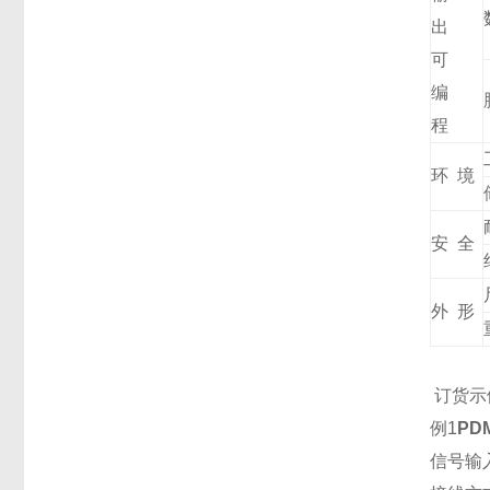
出
可
编
程
环 境
安 全
外 形
订货示
例1
PD
信号输入