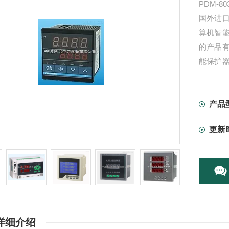
PDM-
国外进
算机智
的产品
能保护
保护开
附件等,
产品
更新
详细介绍