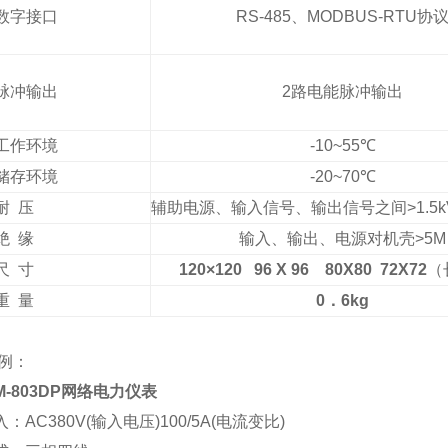
数字接口
RS-485、MODBUS-RTU协
脉冲输出
2路电能脉冲输出
工作环境
-10~55
℃
储存环境
-20~70
℃
耐 压
辅助电源、输入信号、输出信号之间>1.5k
绝 缘
输入、输出、电源对机壳>5M
尺 寸
120×120 96 X 96 80X80 72X72
（
重 量
0．6kg
例：
M-803DP网络电力仪表
：AC380V(输入电压)100/5A(电流变比)