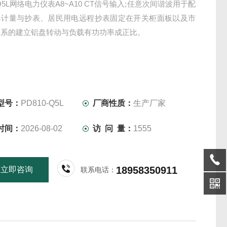
-Q5L网络电力仪表A8~A10 CT信号输入;任意次间谐波用于配
器计量与抄表、居民用电远程抄表固定在开关柜面板以及市
体系的建立铝盘转动与负载有功功率成正比。
型号：
PD810-Q5L
厂商性质：
生产厂家
时间：
2026-08-02
访 问 量：
1555
18958350911
立即咨询
联系电话：