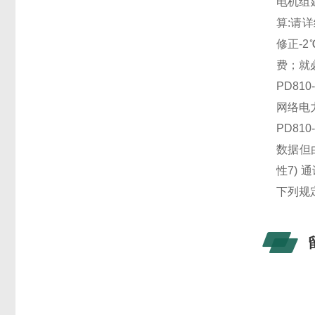
电机组
算:请
修正-2
费；就
PD81
网络电
PD81
数据但
性7) 
下列规