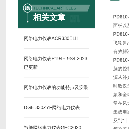
TECHNICAL ARTICLES
相关文章
PD81
面板以
PD81
网络电力仪表ACR330ELH
飞轮
(
有效解
网络电力仪表P194E-9S4-2023
PD81
已更新
脑的控
源从补
时数仅
网络电力仪表的功能特点及安装
象和全
留在
风
DGE-330ZYF网络电力仪表
集成电
及到“
智能网络电力仪表GEC2030