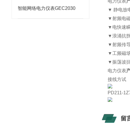
电力仪表
智能网络电力仪表GEC2030
▼
静电放
▼
射频电
▼
电快速
▼
浪涌抗
▼
射频传
▼
工频磁
▼
振荡波
电力仪表
接线方试
PD211-1Z
留