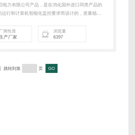
市东启电力有限公司产品，是在消化国外进口同类产品的
的运行和计算机智能化监控要求而设计的，质量稳
有：智能电力仪表、电量变送器、电气火灾探测器、
置、双电源自动转换开关、CPS控制与保护开关、负
厂商性质
浏览量
生产厂家
6397
成套开关柜其相关附件等，质量过硬，欢迎新老客户
末页 跳转到第
页