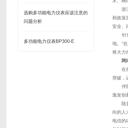
术、网
浙江远
选购多功能电力仪表应该注意的
和政策
问题分析
安全、
针对“
多功能电力仪表BP300-E
地。“
将大力
网络
在座谈
突破，
伴随互
激发创
陆益民
向的人
电信的