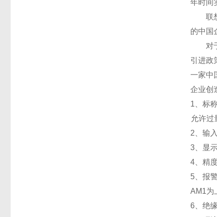
年时间
联想集
的中国
对于互
引进政
一家中
企业创
1
、标称
允许过量
2
、输入
3
、
显
4
、精
5
、
报
AM1
为
6
、
绝缘