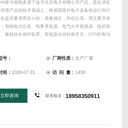
0-D44多功能电表是宁波市东启电力有限公司产品，是在消化
口同类产品的技术基础上，根据我国对电力设备的运行和计
能化监控要求而设计的，质量稳定，性价比高。现主要开发
有：智能电力仪表、电量变送器、电气火灾探测器、电机智
器、微机综合保护装置、双电源自动转换开关、CPS控制与
关、负荷隔离开关、真空断路器、高低压成套开关柜其相关
质量过硬，欢迎新老客户采购!
型号：
厂商性质：
生产厂家
时间：
2026-07-31
访 问 量：
1430
18958350911
立即咨询
联系电话：