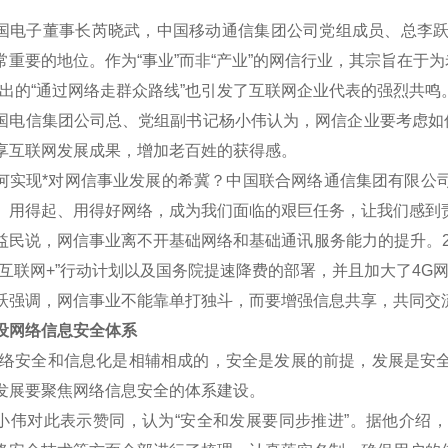
子董事长芮晓武，中国移动通信集团公司党组成员、总李跃等代
常重要的地位。作为“事业”而非“产业”的网信行业，其宗旨在于
的“通过网络走群众路线”也引发了互联网企业代表的强烈共鸣
信集团公司总、党组副书记杨小伟认为，网信企业要考虑如何
享互联网发展成果，增加老百姓的获得感。
现*对网信事业发展的希冀？中国联合网络通信集团有限公司
、用得起、用得好网络，成为我们面临的艰巨任务，让我们感到责
说，网信事业离不开基础网络和基础通讯服务能力的提升。20
“互联网+”行动计划以及国务院提速降费的部署，并且加大了4G
调，网信事业不能靠单打独斗，而要增强信息共享，共同交
网络信息安全体系
安全和信息化是相辅相成的，安全是发展的前提，发展是安全
发展要聚焦网络信息安全的体系建设。
对此表示赞同，认为“安全和发展要同步推进”。据他介绍，