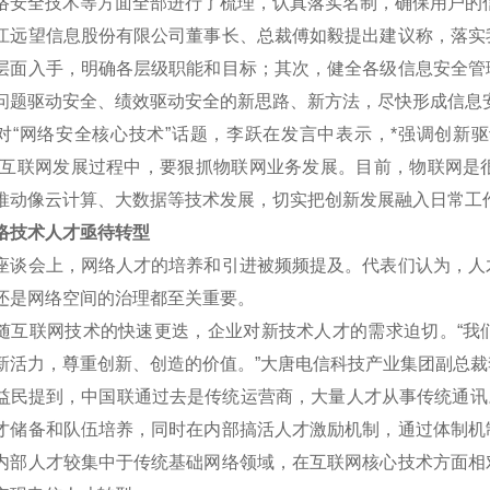
络安全技术等方面全部进行了梳理，认真落实名制，确保用户的
望信息股份有限公司董事长、总裁傅如毅提出建议称，落实我
层面入手，明确各层级职能和目标；其次，健全各级信息安全管
问题驱动安全、绩效驱动安全的新思路、新方法，尽快形成信息
网络安全核心技术”话题，李跃在发言中表示，*强调创新驱
在互联网发展过程中，要狠抓物联网业务发展。目前，物联网是
推动像云计算、大数据等技术发展，切实把创新发展融入日常工
技术人才亟待转型
会上，网络人才的培养和引进被频频提及。代表们认为，人才
还是网络空间的治理都至关重要。
联网技术的快速更迭，企业对新技术人才的需求迫切。“我们
新活力，尊重创新、创造的价值。”大唐电信科技产业集团副总裁
提到，中国联通过去是传统运营商，大量人才从事传统通讯。下
才储备和队伍培养，同时在内部搞活人才激励机制，通过体制机
内部人才较集中于传统基础网络领域，在互联网核心技术方面相