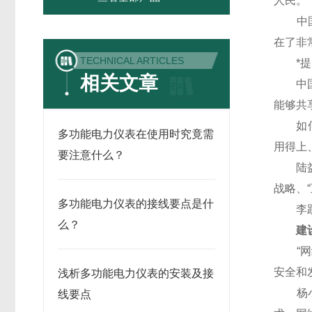
人民。”
中国电
在了非
TECHNICAL ARTICLES
*提出
相关文章
中国电
能够共
如何实
多功能电力仪表在使用时究竟需
用得上
要注意什么？
陆益民
战略、
多功能电力仪表的接线要点是什
李跃强
么？
建设
“网络
安全和
浅析多功能电力仪表的安装及接
杨小伟
线要点