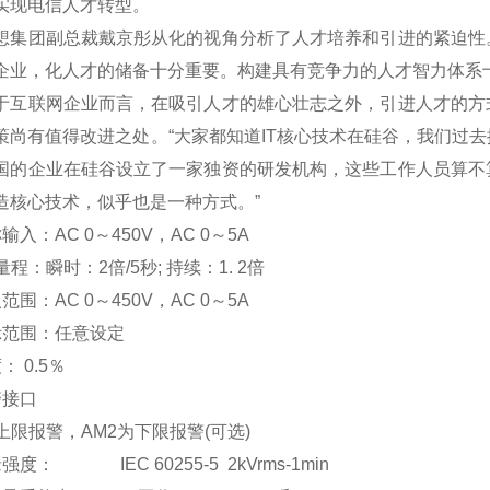
实现电信人才转型。
团副总裁戴京彤从化的视角分析了人才培养和引进的紧迫性。
企业，化人才的储备十分重要。构建具有竞争力的人才智力体系
联网企业而言，在吸引人才的雄心壮志之外，引进人才的方式
策尚有值得改进之处。“大家都知道IT核心技术在硅谷，我们过
国的企业在硅谷设立了一家独资的研发机构，这些工作人员算不
造核心技术，似乎也是一种方式。”
输入：AC 0
～
450V
，AC 0
～5A
程：瞬时：2倍/5秒; 持续：1. 2倍
范围：AC 0
～
450V
，AC 0
～5A
示范围：
任意设定
度：
0.5
％
警接口
上限报警，AM2为下限报警(可选)
强度： IEC 60255-5 2kVrms-1min