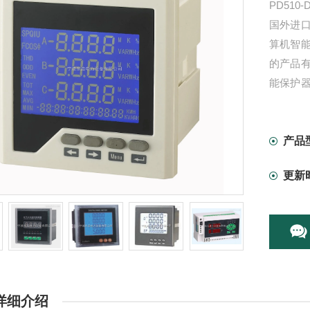
PD51
国外进
算机智
的产品
能保护
保护开
附件等，
产品
更新
详细介绍