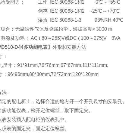
承受能力： 工作 IEC 60068-1和2 0℃～+55℃
储存 IEC 60068-1和2 -25℃～+70℃
湿热 IEC 60068-1-3 93%RH 40℃
场合：无腐蚀性气体及金属粉尘，海拔高度< 3000 m
电源及功耗： AC ( 80
～265)V或DC ( 100～275)V 3VA
PD510-D44多功能电表
】
外形和安装方法
寸：
尺寸：91*91mm,76*76mm,67*67mm,111*111mm,
96*96mm,80*80mm,72*72mm,120*120mm
方法：
在固定的配电柜上，选择合适的地方开一个开孔尺寸的安装孔。
取出多功能仪表，松开定位螺丝，取下固定夹。
将仪表安装插入配电柜的仪表孔中。
插入仪表的固定夹，固定定位螺丝。