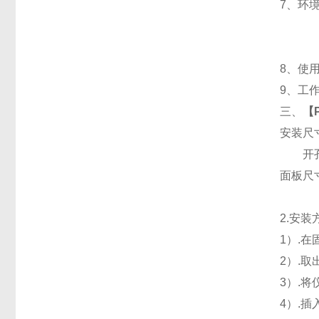
7
、
环境
8
、使用
9
、工作
三、
【
安装尺
开孔
面板尺寸：
2.
安装
1
）.
2
）.
3
）.
4
）.