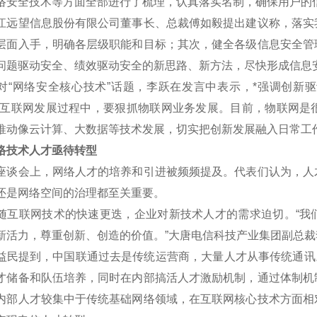
络安全技术等方面全部进行了梳理，认真落实名制，确保用户的
望信息股份有限公司董事长、总裁傅如毅提出建议称，落实我
层面入手，明确各层级职能和目标；其次，健全各级信息安全管
问题驱动安全、绩效驱动安全的新思路、新方法，尽快形成信息
网络安全核心技术”话题，李跃在发言中表示，*强调创新驱
在互联网发展过程中，要狠抓物联网业务发展。目前，物联网是
推动像云计算、大数据等技术发展，切实把创新发展融入日常工
技术人才亟待转型
会上，网络人才的培养和引进被频频提及。代表们认为，人才
还是网络空间的治理都至关重要。
联网技术的快速更迭，企业对新技术人才的需求迫切。“我们
新活力，尊重创新、创造的价值。”大唐电信科技产业集团副总裁
提到，中国联通过去是传统运营商，大量人才从事传统通讯。下
才储备和队伍培养，同时在内部搞活人才激励机制，通过体制机
内部人才较集中于传统基础网络领域，在互联网核心技术方面相