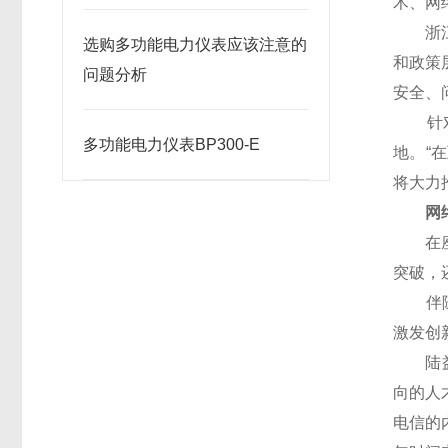
术、网
浙江远
选购多功能电力仪表应该注意的
和政策
问题分析
安全、
针对“
多功能电力仪表BP300-E
地。“
将大力
网络
在座谈
突破，
伴随互
激发创
陆益民
向的人
电信的