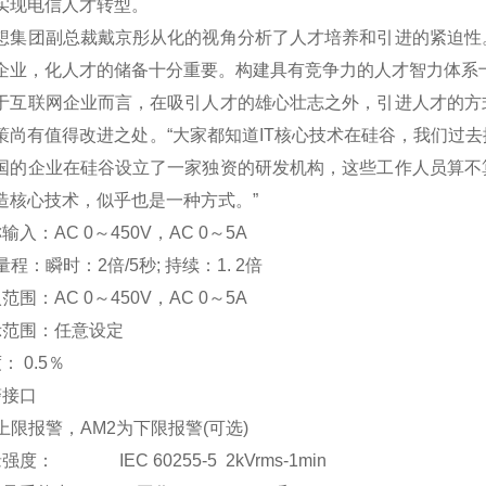
实现电信人才转型。
团副总裁戴京彤从化的视角分析了人才培养和引进的紧迫性。
企业，化人才的储备十分重要。构建具有竞争力的人才智力体系
联网企业而言，在吸引人才的雄心壮志之外，引进人才的方式
策尚有值得改进之处。“大家都知道IT核心技术在硅谷，我们过
国的企业在硅谷设立了一家独资的研发机构，这些工作人员算不
造核心技术，似乎也是一种方式。”
输入：AC 0
～
450V
，AC 0
～5A
程：瞬时：2倍/5秒; 持续：1. 2倍
范围：AC 0
～
450V
，AC 0
～5A
示范围：
任意设定
度：
0.5
％
警接口
上限报警，AM2为下限报警(可选)
强度： IEC 60255-5 2kVrms-1min