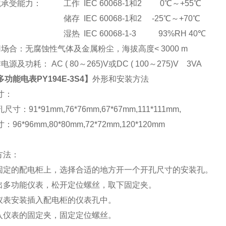
承受能力： 工作 IEC 60068-1和2 0℃～+55℃
储存 IEC 60068-1和2 -25℃～+70℃
湿热 IEC 60068-1-3 93%RH 40℃
场合：无腐蚀性气体及金属粉尘，海拔高度< 3000 m
电源及功耗： AC ( 80
～265)V或DC ( 100～275)V 3VA
多功能电表PY194E-3S4
】
外形和安装方法
寸：
尺寸：91*91mm,76*76mm,67*67mm,111*111mm,
96*96mm,80*80mm,72*72mm,120*120mm
方法：
在固定的配电柜上，选择合适的地方开一个开孔尺寸的安装孔。
取出多功能仪表，松开定位螺丝，取下固定夹。
将仪表安装插入配电柜的仪表孔中。
插入仪表的固定夹，固定定位螺丝。