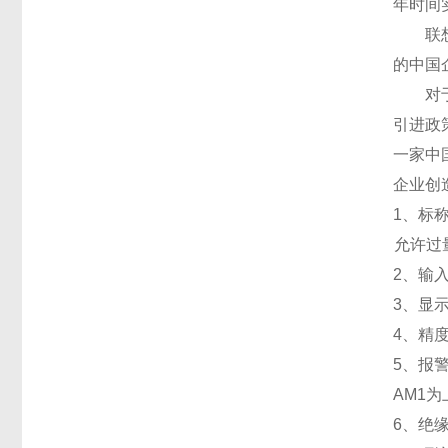
年时间
联想集
的中国
对于互
引进政
一家中
企业创
1
、标称
允许过量
2
、输入
3
、
显
4
、精
5
、
报
AM1
为
6
、
绝缘