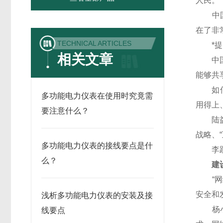
人民。”
中国电
在了非
TECHNICAL ARTICLES
*提出
相关文章
中国电
能够共
如何实
多功能电力仪表在使用时究竟需
用得上
要注意什么？
陆益民
战略、
多功能电力仪表的接线要点是什
李跃强
么？
建设
“网络
安全和
浅析多功能电力仪表的安装及接
杨小伟
线要点