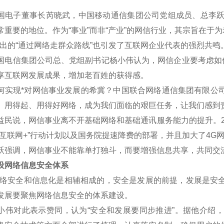
子董事长芮晓武，中国移动通信集团公司党组成员、总李跃等代
常重要的地位。作为“事业”而非“产业”的网信行业，其宗旨在于
的“通过网络走群众路线”也引发了互联网企业代表的强烈共鸣
信集团公司总、党组副书记杨小伟认为，网信企业要考虑如何
享互联网发展成果，增加老百姓的获得感。
现*对网信事业发展的希冀？中国联合网络通信集团有限公司
、用得起、用得好网络，成为我们面临的艰巨任务，让我们感到责
说，网信事业离不开基础网络和基础通讯服务能力的提升。20
“互联网+”行动计划以及国务院提速降费的部署，并且加大了4G
调，网信事业不能靠单打独斗，而要增强信息共享，共同交
网络信息安全体系
安全和信息化是相辅相成的，安全是发展的前提，发展是安全
发展要聚焦网络信息安全的体系建设。
对此表示赞同，认为“安全和发展要同步推进”。据他介绍，