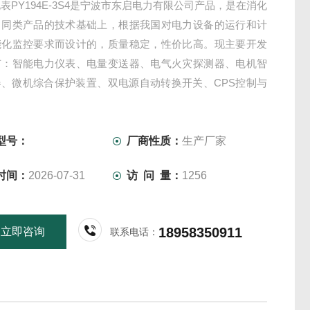
表PY194E-3S4是宁波市东启电力有限公司产品，是在消化
口同类产品的技术基础上，根据我国对电力设备的运行和计
能化监控要求而设计的，质量稳定，性价比高。现主要开发
有：智能电力仪表、电量变送器、电气火灾探测器、电机智
器、微机综合保护装置、双电源自动转换开关、CPS控制与
关、负荷隔离开关、真空断路器、高低压成套开关柜其相关
质量过硬，欢迎新老客户采购!
型号：
厂商性质：
生产厂家
时间：
2026-07-31
访 问 量：
1256
18958350911
立即咨询
联系电话：