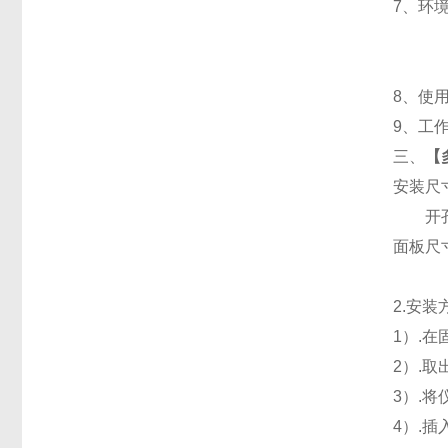
7
、
环境
8
、使用
9
、工作
三、
【
安装尺
开孔
面板尺寸：
2.
安装
1
）.
2
）.
3
）.
4
）.