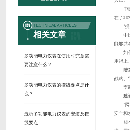
人民。”
中国电
在了非
TECHNICAL ARTICLES
*提出
相关文章
中国电
能够共
如何实
多功能电力仪表在使用时究竟需
用得上
要注意什么？
陆益民
战略、
多功能电力仪表的接线要点是什
李跃强
么？
建设
“网络
安全和
浅析多功能电力仪表的安装及接
杨小伟
线要点