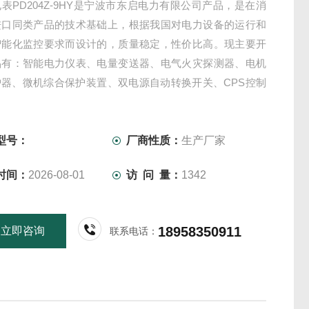
表PD204Z-9HY是宁波市东启电力有限公司产品，是在消
进口同类产品的技术基础上，根据我国对电力设备的运行和
智能化监控要求而设计的，质量稳定，性价比高。现主要开
品有：智能电力仪表、电量变送器、电气火灾探测器、电机
护器、微机综合保护装置、双电源自动转换开关、CPS控制
开关、负荷隔离开关、真空断路器、高低压成套开关柜其相
，质量过硬，欢迎新老客户采购!
型号：
厂商性质：
生产厂家
时间：
2026-08-01
访 问 量：
1342
18958350911
立即咨询
联系电话：