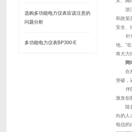
术、网
浙江远
选购多功能电力仪表应该注意的
和政策
问题分析
安全、
针对“
多功能电力仪表BP300-E
地。“
将大力
网络
在座谈
突破，
伴随互
激发创
陆益民
向的人
电信的