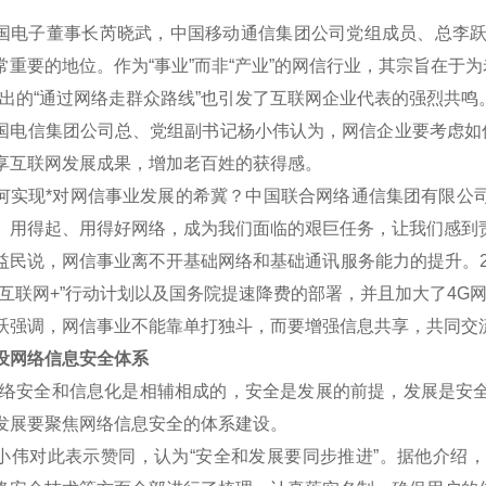
子董事长芮晓武，中国移动通信集团公司党组成员、总李跃等代
常重要的地位。作为“事业”而非“产业”的网信行业，其宗旨在于
的“通过网络走群众路线”也引发了互联网企业代表的强烈共鸣
信集团公司总、党组副书记杨小伟认为，网信企业要考虑如何
享互联网发展成果，增加老百姓的获得感。
现*对网信事业发展的希冀？中国联合网络通信集团有限公司
、用得起、用得好网络，成为我们面临的艰巨任务，让我们感到责
说，网信事业离不开基础网络和基础通讯服务能力的提升。20
“互联网+”行动计划以及国务院提速降费的部署，并且加大了4G
调，网信事业不能靠单打独斗，而要增强信息共享，共同交
网络信息安全体系
安全和信息化是相辅相成的，安全是发展的前提，发展是安全
发展要聚焦网络信息安全的体系建设。
对此表示赞同，认为“安全和发展要同步推进”。据他介绍，