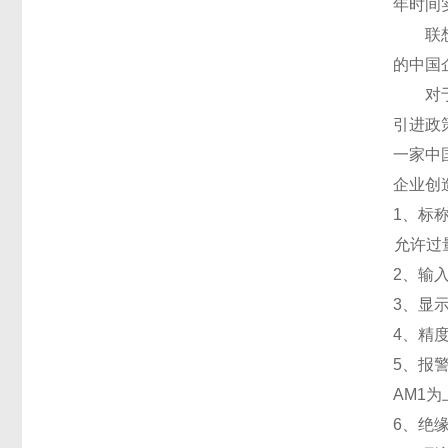
年时间
联想集
的中国
对于互
引进政
一家中
企业创
1
、标称
允许过量
2
、输入
3
、
显
4
、精
5
、
报
AM1
为
6
、
绝缘