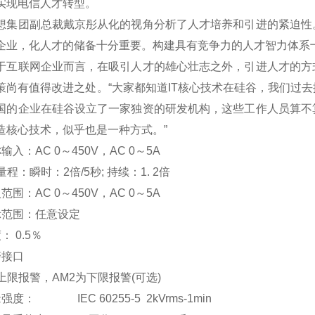
实现电信人才转型。
团副总裁戴京彤从化的视角分析了人才培养和引进的紧迫性。
企业，化人才的储备十分重要。构建具有竞争力的人才智力体系
联网企业而言，在吸引人才的雄心壮志之外，引进人才的方式
策尚有值得改进之处。“大家都知道IT核心技术在硅谷，我们过
国的企业在硅谷设立了一家独资的研发机构，这些工作人员算不
造核心技术，似乎也是一种方式。”
输入：AC 0
～
450V
，AC 0
～5A
程：瞬时：2倍/5秒; 持续：1. 2倍
范围：AC 0
～
450V
，AC 0
～5A
示范围：
任意设定
度：
0.5
％
警接口
上限报警，AM2为下限报警(可选)
强度： IEC 60255-5 2kVrms-1min