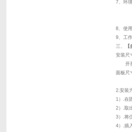
7
、
环境
8
、使用
9
、工作
三、
【
安装尺
开孔
面板尺寸：
2.
安装
1
）.
2
）.
3
）.
4
）.