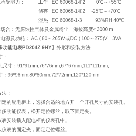
承受能力： 工作 IEC 60068-1和2 0℃～+55℃
储存 IEC 60068-1和2 -25℃～+70℃
湿热 IEC 60068-1-3 93%RH 40℃
场合：无腐蚀性气体及金属粉尘，海拔高度< 3000 m
电源及功耗： AC ( 80
～265)V或DC ( 100～275)V 3VA
多功能电表PD204Z-9HY
】
外形和安装方法
寸：
尺寸：91*91mm,76*76mm,67*67mm,111*111mm,
96*96mm,80*80mm,72*72mm,120*120mm
方法：
在固定的配电柜上，选择合适的地方开一个开孔尺寸的安装孔。
取出多功能仪表，松开定位螺丝，取下固定夹。
将仪表安装插入配电柜的仪表孔中。
插入仪表的固定夹，固定定位螺丝。