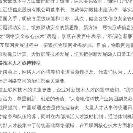
络安全技术等方面全部进行了梳理，认真落实名制，确保用户的
望信息股份有限公司董事长、总裁傅如毅提出建议称，落实我
层面入手，明确各层级职能和目标；其次，健全各级信息安全管
问题驱动安全、绩效驱动安全的新思路、新方法，尽快形成信息
网络安全核心技术”话题，李跃在发言中表示，*强调创新驱
在互联网发展过程中，要狠抓物联网业务发展。目前，物联网是
推动像云计算、大数据等技术发展，切实把创新发展融入日常工
技术人才亟待转型
会上，网络人才的培养和引进被频频提及。代表们认为，人才
还是网络空间的治理都至关重要。
联网技术的快速更迭，企业对新技术人才的需求迫切。“我们
新活力，尊重创新、创造的价值。”大唐电信科技产业集团副总裁
提到，中国联通过去是传统运营商，大量人才从事传统通讯。下
才储备和队伍培养，同时在内部搞活人才激励机制，通过体制机
内部人才较集中于传统基础网络领域，在互联网核心技术方面相