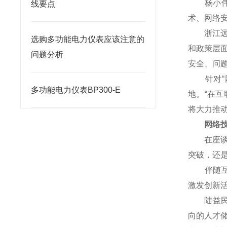
杨小伟对
线要点
术、网络
浙江远望
选购多功能电力仪表应该注意的
和政策层
问题分析
安全、问
针对“网
多功能电力仪表BP300-E
地。“在
将大力推
网络技术
在座谈会
突破，还
伴随互联
激发创新
陆益民提
向的人才