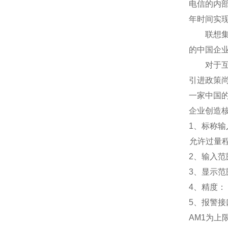
电信的内
年时间实
联想集团
的中国企
对于互联
引进政策
一家中国
企业创造
1
、标称输入
允许过量程：
2
、输入范围
3
、
显示范
4
、精度：
5
、
报警接
AM1
为上限