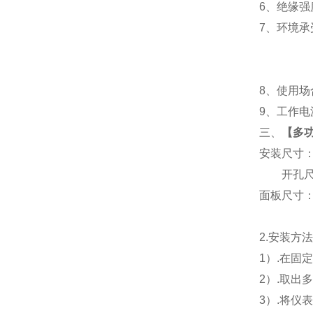
6
、
绝缘强度
7
、
环境承
8
、使用场
9
、工作电源
三、
【
多功
安装尺寸
开孔尺寸
面板尺寸：96
2.
安装方
1
）.在固
2
）.取出
3
）.将仪