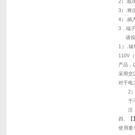
2
）.
3
）.
4
）.
3
．端
请
1
）
.
辅
110V
（
产品，
采用交
对于电
2
于
注
四、
【
使用要