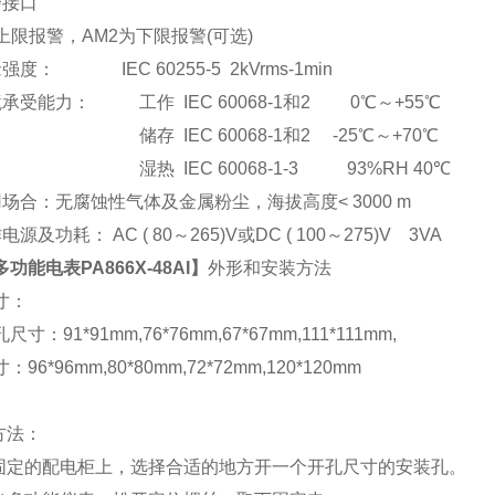
警接口
上限报警，AM2为下限报警(可选)
强度： IEC 60255-5 2kVrms-1min
承受能力： 工作 IEC 60068-1和2 0℃～+55℃
储存 IEC 60068-1和2 -25℃～+70℃
湿热 IEC 60068-1-3 93%RH 40℃
场合：无腐蚀性气体及金属粉尘，海拔高度< 3000 m
电源及功耗： AC ( 80
～265)V或DC ( 100～275)V 3VA
多功能电表PA866X-48AI
】
外形和安装方法
寸：
尺寸：91*91mm,76*76mm,67*67mm,111*111mm,
96*96mm,80*80mm,72*72mm,120*120mm
方法：
在固定的配电柜上，选择合适的地方开一个开孔尺寸的安装孔。