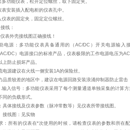
取出多功能仪表，松开定位螺丝，取下固定夹。
将仪表安装插入配电柜的仪表孔中。
插入仪表的固定夹，固定定位螺丝。
子接线：
按仪表外壳接线图正确接线！
助电源：多功能仪表具备通用的（
AC/DC
）开关电源输入
AC/DC
）电源接口的标准产品，仪表极限的工作电源电压为
AC
以上防止损坏产品。
流电源建议在火线一侧安装
1A
的保险丝。
力品质较差的地区中，建议在电源回路安装浪涌抑制器防止雷击
）
.
输入信号：多功能仪表采用了每个测量通道单独采集的计算方
不同的负载形式。
：具体接线及仪表参数（脉冲常数等）见仪表所带接线图。
】
接线图：见实物
求：所有的仪表在*次使用的时候，请检查仪表的参数和所在配电