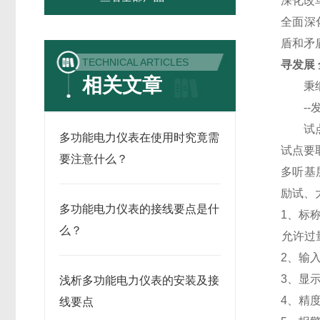
深化改
全面深
盾和矛
TECHNICAL ARTICLES
寻发展
相关文章
秉纲而
--发
试点是
多功能电力仪表在使用时究竟需
试点要
要注意什么？
多听基
励试、
多功能电力仪表的接线要点是什
1
、标称
么？
允许过量
2
、输入
3
、
显
浅析多功能电力仪表的安装及接
4
、精
线要点