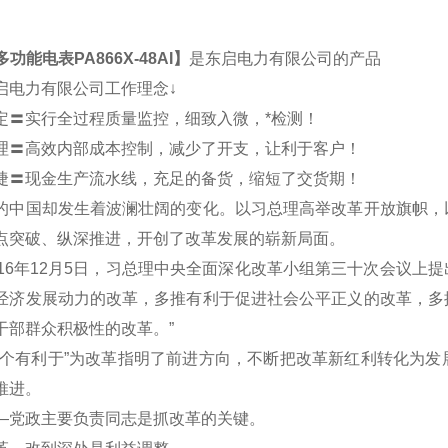
多功能电表PA866X-48AI
】
是东启电力有限公司的产品
启电力有限公司工作理念↓
定〓实行全过程质量监控，细致入微，*检测！
理〓高效内部成本控制，减少了开支，让利于客户！
捷〓现金生产流水线，充足的备货，缩短了交货期！
的中国却发生着波澜壮阔的变化。以习总理高举改革开放旗帜，
点突破、纵深推进，开创了改革发展的崭新局面。
16年12月5日，习总理中央全面深化改革小组第三十次会议上提
经济发展动力的改革，多推有利于促进社会公平正义的改革，多
干部群众积极性的改革。”
有利于”为改革指明了前进方向，不断把改革新红利转化为发
推进。
政主要负责同志是抓改革的关键。