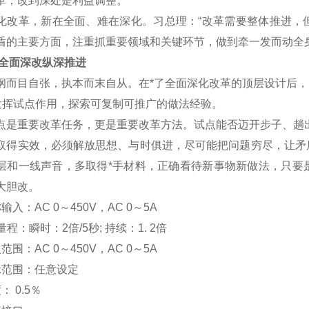
革，改到深处是利益调整。
化改革，新在全面、难在深化。习总理：“改革需要整体推进，
盾的主要方面，注重抓重要领域和关键环节，做到牵一发而动全
 全面深改纵深推进
目自张，执本而末自从。在*了全面深化改革的顶层设计后，习
挥试点作用，探索可复制可推广的做法经验。
重要改革任务，更是重要改革方法。试点能否迈开步子、趟出
取得实效，必须解放思想、与时俱进，尽可能把问题穷尽，让矛
层和一线声音，多取得*手材料，正确看待新事物新做法，只要
大胆改。
输入：AC 0
～
450V
，AC 0
～5A
程：瞬时：2倍/5秒; 持续：1. 2倍
范围：AC 0
～
450V
，AC 0
～5A
示范围：
任意设定
度：
0.5
％