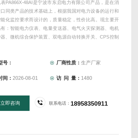
表PA866X-48AI是宁波市东启电力有限公司产品，是在消
进口同类产品的技术基础上，根据我国对电力设备的运行和
智能化监控要求而设计的，质量稳定，性价比高。现主要开
品有：智能电力仪表、电量变送器、电气火灾探测器、电机
护器、微机综合保护装置、双电源自动转换开关、CPS控制
开关、负荷隔离开关、真空断路器、高低压成套开关柜其相
等，质量过硬，欢迎新老客户采购
型号：
厂商性质：
生产厂家
时间：
2026-08-01
访 问 量：
1480
18958350911
立即咨询
联系电话：