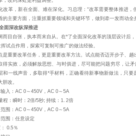
革，改到深处是利益调整。
化改革，新在全面、难在深化。习总理：“改革需要整体推进，
盾的主要方面，注重抓重要领域和关键环节，做到牵一发而动全
 全面深改纵深推进
目自张，执本而末自从。在*了全面深化改革的顶层设计后，习
挥试点作用，探索可复制可推广的做法经验。
重要改革任务，更是重要改革方法。试点能否迈开步子、趟出
取得实效，必须解放思想、与时俱进，尽可能把问题穷尽，让矛
层和一线声音，多取得*手材料，正确看待新事物新做法，只要
大胆改。
输入：AC 0
～
450V
，AC 0
～5A
程：瞬时：2倍/5秒; 持续：1. 2倍
范围：AC 0
～
450V
，AC 0
～5A
示范围：
任意设定
度：
0.5
％