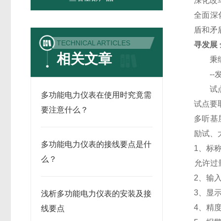
深化改
全面深
盾和矛
TECHNICAL ARTICLES
寻发展
相关文章
秉纲而
--发
试点是
多功能电力仪表在使用时究竟需
试点要
要注意什么？
多听基
励试、
多功能电力仪表的接线要点是什
1
、标称
么？
允许过量
2
、输入
3
、
显
浅析多功能电力仪表的安装及接
4
、精
线要点