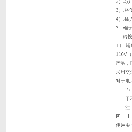
2
）.
3
）.
4
）.
3
．端
请
1
）
.
辅
110V
（
产品，
采用交
对于电
2
于
注
四、
【
使用要