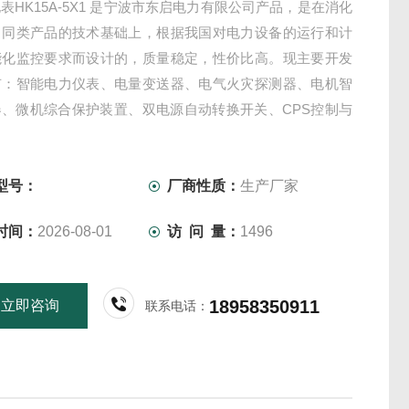
表HK15A-5X1 是宁波市东启电力有限公司产品，是在消化
口同类产品的技术基础上，根据我国对电力设备的运行和计
能化监控要求而设计的，质量稳定，性价比高。现主要开发
有：智能电力仪表、电量变送器、电气火灾探测器、电机智
器、微机综合保护装置、双电源自动转换开关、CPS控制与
关、负荷隔离开关、真空断路器、高低压成套开关柜其相关
质量过硬，欢迎新老客户采购!
型号：
厂商性质：
生产厂家
时间：
2026-08-01
访 问 量：
1496
18958350911
立即咨询
联系电话：