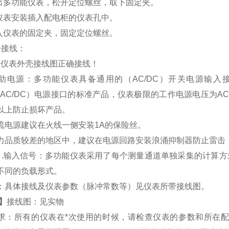
取出多功能仪表，松开定位螺丝，取下固定夹。
将仪表安装插入配电柜的仪表孔中。
插入仪表的固定夹，固定定位螺丝。
子接线：
按仪表外壳接线图正确接线！
助电源：多功能仪表具备通用的（
AC/DC
）开关电源输入
AC/DC
）电源接口的标准产品，仪表极限的工作电源电压为
AC
以上防止损坏产品。
流电源建议在火线一侧安装
1A
的保险丝。
力品质较差的地区中，建议在电源回路安装浪涌抑制器防止雷击
）
.
输入信号：多功能仪表采用了每个测量通道单独采集的计算方
不同的负载形式。
：具体接线及仪表参数（脉冲常数等）见仪表所带接线图。
】
接线图：见实物
求：所有的仪表在*次使用的时候，请检查仪表的参数和所在配电