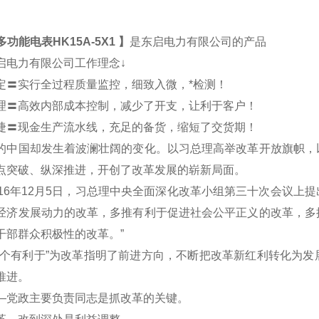
多功能电表HK15A-5X1
】
是东启电力有限公司的产品
启电力有限公司工作理念↓
定〓实行全过程质量监控，细致入微，*检测！
理〓高效内部成本控制，减少了开支，让利于客户！
捷〓现金生产流水线，充足的备货，缩短了交货期！
的中国却发生着波澜壮阔的变化。以习总理高举改革开放旗帜，
点突破、纵深推进，开创了改革发展的崭新局面。
16年12月5日，习总理中央全面深化改革小组第三十次会议上提
经济发展动力的改革，多推有利于促进社会公平正义的改革，多
干部群众积极性的改革。”
有利于”为改革指明了前进方向，不断把改革新红利转化为发
推进。
政主要负责同志是抓改革的关键。