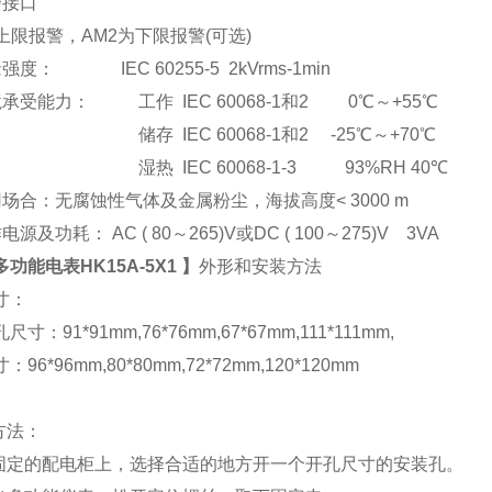
警接口
上限报警，AM2为下限报警(可选)
强度： IEC 60255-5 2kVrms-1min
承受能力： 工作 IEC 60068-1和2 0℃～+55℃
储存 IEC 60068-1和2 -25℃～+70℃
湿热 IEC 60068-1-3 93%RH 40℃
场合：无腐蚀性气体及金属粉尘，海拔高度< 3000 m
电源及功耗： AC ( 80
～265)V或DC ( 100～275)V 3VA
多功能电表HK15A-5X1
】
外形和安装方法
寸：
尺寸：91*91mm,76*76mm,67*67mm,111*111mm,
96*96mm,80*80mm,72*72mm,120*120mm
方法：
在固定的配电柜上，选择合适的地方开一个开孔尺寸的安装孔。