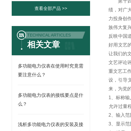
第十四届
查看全部产品 >>
绩，对广
力投身创
族伟大复
TECHNICAL ARTICLES
反映中国
相关文章
好用文艺
让我们的
文艺评论
多功能电力仪表在使用时究竟需
重文艺工
要注意什么？
设，引导
来，为党
多功能电力仪表的接线要点是什
1
、标称输入
么？
允许过量程：
2
、输入范围
3
、
显示范
浅析多功能电力仪表的安装及接