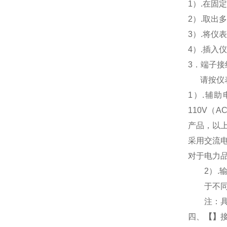
1
）.在固
2
）.取出
3
）.将仪
4
）.插入
3
．端子接
请按仪
1
）
.
辅助
110V
（
AC
产品，以
采用交流
对于电力
2
）
.
于不
注：
四、
【
】