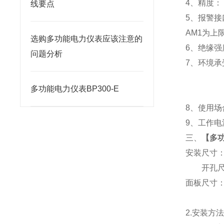
4
、精度：
线要点
5
、
报警接
AM1
为上限
选购多功能电力仪表应该注意的
6
、
绝缘强度
问题分析
7
、
环境承
多功能电力仪表BP300-E
8
、使用场
9
、工作电源
三、
【
多功
安装尺寸
开孔尺寸
面板尺寸：96
2.
安装方