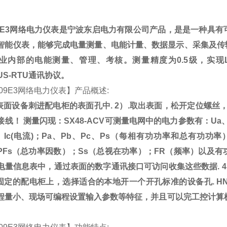
E3
网络电力仪表
是宁波东启电力有限公司产品，是
是一种具有
智能仪表，能够完成电量测量、电能计量、数据显示、采集及传
业内部的电能测量、管理、考核。测量精度为
0.5
级，实现
US-RTU
通讯协议。
09E3
网络电力仪表
】产品概述
:
表面设备刺进配电柜的表面孔中
. 2
）
.
取出表面，松开定位螺丝
接线！
测量闪现：
SX48-ACV
可测量电网中的电力参数有：
Ua
、
Ic(
电流
)
；
Pa
、
Pb
、
Pc
、
Ps
（每相有功功率和总有功功率
PFs
（总功率因数）；
Ss
（总视在功率）；
FR
（频率）以及有
电量信息表中，通过表面的数字通讯接口可访问收集这些数据
. 4
固定的配电柜上，选择适合的本地开一个开孔标准的设备孔
.
H
程量小、现场可编程设置输入参数等特征，并且可以完工控计算