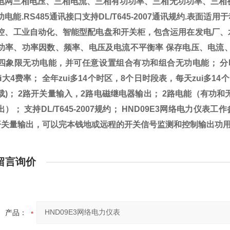
电网三相电压、三相电流、三相有功功率、三相无功功率、三相
功电能
.RS485
通讯接口支持
DL/T645-2007
通讯规约
.
表面适用于
控
、工业自动化、智能型配电盘和开关柜，包含运用在发电厂、
功率、功率因数、频率、电压及电流不平衡率
保存电压、电流
四象限无功电能，并可任意设置组合有功和组合无功电能；
分
ui大
4
费率；
全年zui多
14
个时区，
8
个日时段表，每天zui多
14
个
载
)
；
2
路开关量输入，
2
路电磁继电器输出；
2
路电能（有功和
出）；
支持
DL/T645-2007
规约；
HND09E3
网络电力仪表工作
开关量输出，可以完本钱地或远程的开关信号监测和控制输出功
留言询价
产品：