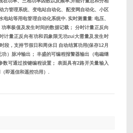
视在功率、三相功率因数以及频率
,
并能计量总和分相
动力管理系统、变电站自动化、配变网自动化、小区
水电站等用电管理自动化系统中
.
实时测量量
:
电压、
、功率极值及发生时间的数据记载；
分时计量正反向
时计量正反向有功和四象限无功zui大需量及发生时
时段，支持节假日和周休日
自动结算功用
(
保存
12
月
无功）脉冲输出；
丰盛的可编程
报警器
输出（电磁继
参数可通过按键编程设置；
表面具有
2
路开关量输入
用（即遥信和遥控功用）
.