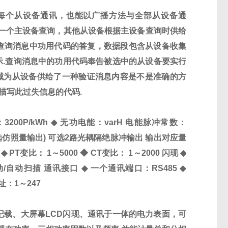
每个从设备通讯，也能以广播方法与全部从设备通
一个主设备查询，其他从设备根据主设备查询时供给
询消息中功用代码的答复，数据段包含从设备收集
示
.
查询消息中的功用代码奉告被选中的从设备要实行
域为从设备供给了一种验证消息内容是不是准确的方
描写此过失信息的代码
.
：
3200P/kWh
◆
无功电能：
varH
电能脉冲常数：
选仿照量输出
)
可选
2
路光耦隔绝脉冲输出
输出对应量
◆
PT
变比：
1
～
5000
◆
CT
变比：
1
～
2000
闪现
◆
动
/
自动扫描
通讯接口
◆
一个通讯端口：
RS485
◆
址：
1
～
247
记载、大屏幕
LCD
闪现、通讯于一体的电力表面，可