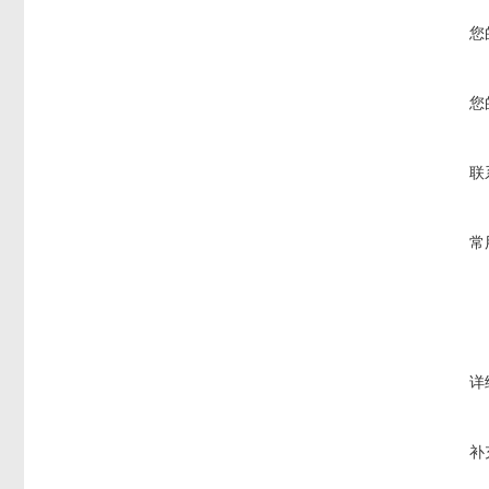
您
您
联
常
详
补