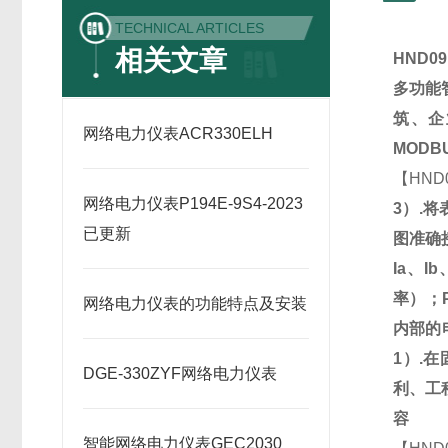
TECHNICAL ARTICLES
相关文章
HND09
多功能
筑、企
网络电力仪表ACR330ELH
MODB
【
HND
网络电力仪表P194E-9S4-2023
3
）
.
将
已更新
图准确
Ia
、
Ib
率）；
网络电力仪表的功能特点及安装
内部的
1
）
.
在
DGE-330ZYF网络电力仪表
利、工
容
智能网络电力仪表GEC2030