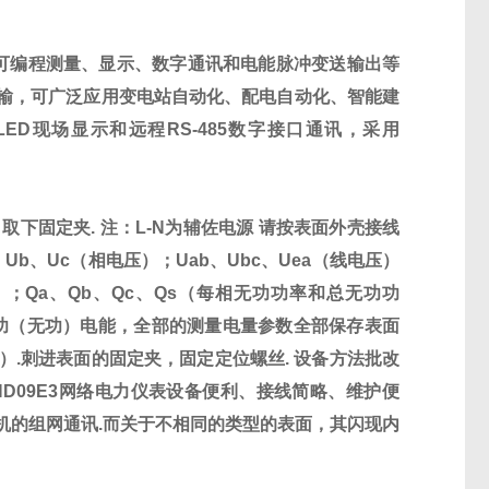
可编程测量、显示、数字通讯和电能脉冲变送输出等
输，可广泛应用变电站自动化、配电自动化、智能建
LED
现场显示和远程
RS-485
数字接口通讯，采用
，取下固定夹
.
注：
L-N
为辅佐
电源
请按表面外壳接线
、
Ub
、
Uc
（相电压）；
Uab
、
Ubc
、
Uea
（线电压）
）；
Qa
、
Qb
、
Qc
、
Qs
（每相无功功率和总无功功
功（无功）电能，全部的测量电量参数全部保存表面
）
.
刺进表面的固定夹，固定定位螺丝
.
设备方法批改
ND09E3
网络电力仪表设备便利、接线简略、维护便
机的组网通讯
.
而关于不相同的类型的表面，其闪现内