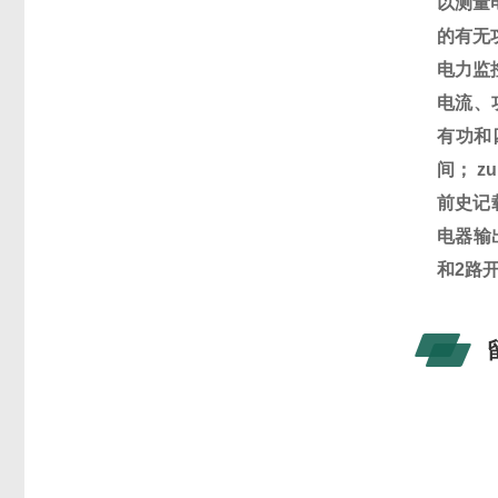
以测量
的有无
电力
监
电流、
有功和
间；
z
前史记
电器输
和
2
路