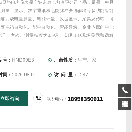
9E3网络电力仪表是宁波东启电力有限公司产品，是是一种具
程测量、显示、数字通讯和电能脉冲变送输出等多功能智能
能够完成电量测量、电能计量、数据显示、采集及传输，可
用变电站自动化、配电自动化、智能建筑、企业内部的电能
理、考核。测量精度为0.5级，实现LED现场显示和远程
85数字接口通讯，采用MODBUS-RTU通讯协议
型号：
HND09E3
厂商性质：
生产厂家
时间：
2026-08-01
访 问 量：
1247
18958350911
立即咨询
联系电话：