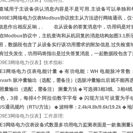
09E3
网络电力仪表】功能特点
:
查域用于主设备供认消息内容是不是可用
.
主设备可以单独和
D09E3
网络电力仪表
Modbus
协议按主从方法进行网络通讯，仅
信息作出相应反响，
.
在从设备的答复消息中，功用码是对查
在
Modbus
协议中，主机查询和从机回复的消息结构如图
3.1
所
用，数据段包含了从设备实行该功用需求的附加信息
.
过失检查
有过失发生，功用码将指出是过失答复消息，一起数据段包含了
09E3
网络电力仪表
】技术指标
:
E3
网络电力仪表电能计量
◆
有功电能：
WH
电能脉冲常数
kvarh
脉冲量输出（选配，需备注）
(
选脉冲量输出后就不能再
照量输出（选配，需备注）
测量方法
◆
可选择
3
相
3
线、
3
相
4
线
色，
3
排，每排
4
个阿拉伯数字字母
◆
闪现方法可设置为手
US
通讯规约（
RTU
方法）
◆
波特率：
2.4k/4.8k/9.6k/19.2k
◆
地
09E3
网络电力仪表
】工作原理
:
E3
网络电力仪表设备式数显多功用电力监测表面是一款集测量