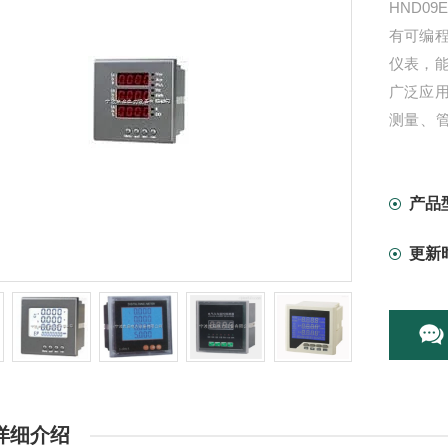
HND0
有可编
仪表，
广泛应
测量、管
RS-4
产品
更新
详细介绍