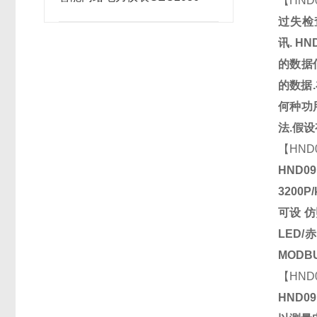
【
HND
过失检
讯
.
HN
的数据
的数据
.
何种功
法
.
假设
【
HND
HND09
3200P/
可设
仿
LED/
赤
MODB
【
HND
HND09