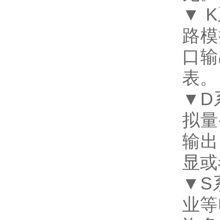
▼ 
路模
口输
表
▼D
拟量
输出
显
▼S
业等