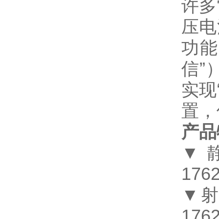
许多
压电
功能
信”
实现
置，
产品
▼
1762
▼
1762