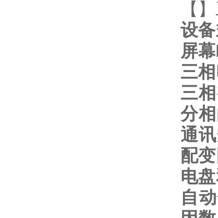
【
】
设备
屏幕
三相
三相
分相
通讯
配变
电盘
自动