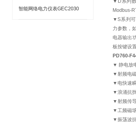
▼D系列数
智能网络电力仪表GEC2030
Modbu
▼S系列
力参数，
电器输出功
板按键设
PD760-
▼ 静电放电
▼射频电磁场
▼电快速瞬变
▼浪涌抗扰度
▼射频传导抗
▼工频磁场抗
▼振荡波抗扰