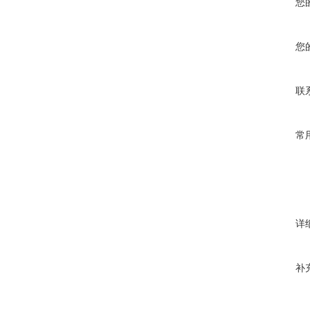
您
您
联
常
详
补