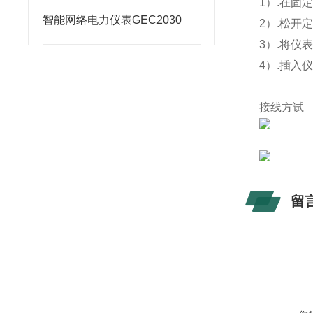
1
）.在固
智能网络电力仪表GEC2030
2
）.松开
3
）.将仪
4
）.插入
接线方试
留