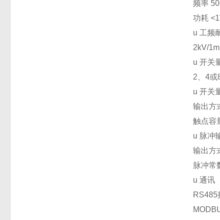
频率 50
功耗 <
u
工频
2kV/1m
u
开关
2
、4或
u
开关
输出方
触点容量：
u
脉冲
输出方
脉冲常数:
u
通讯
RS485
MODB