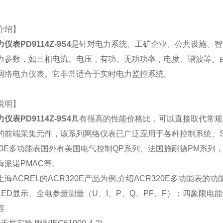
介绍】
力仪表
PD9114Z-9S4
是针对电力系统、工矿企业、公共设施、智
力参数，如三相电流、电压，有功、无功功率，电度、谐波等。
网络电力仪表。它非常适合于实时电力监控系统。
说明】
力仪表
PD9114Z-9S4
具有很高的性能价格比，可以直接取代常规
的前端采集元件，该系列网络仪表已广泛应用于各种控制系统、S
0E
多功能表国外有美国电气控制QP系列、法国施耐德PM系列，国
海派诺PMAC等。
海ACREL的ACR320E产品为例,介绍ACR320E多功能表的
ED显示、全电参量测量（U、I、P、Q、PF、F）；四象限电能计量
容