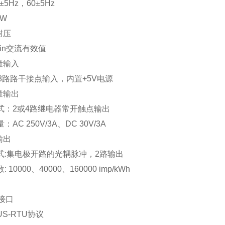
±5Hz，60±5Hz
1W
耐压
in
交流有效值
量输入
8路路干接点输入，内置+5V电源
量输出
式：2或4路继电器常开触点输出
AC 250V/3A、DC 30V/3A
输出
式:集电极开路的光耦脉冲，2路输出
 10000、40000、160000 imp/kWh
接口
US-RTU
协议