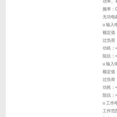
功率、
频率：0
无功电
u
输入
额定值：
过负荷：
功耗：<
阻抗：<
u
输入
额定值：
过负荷：
功耗：<
阻抗：>
u
工作
工作范围 