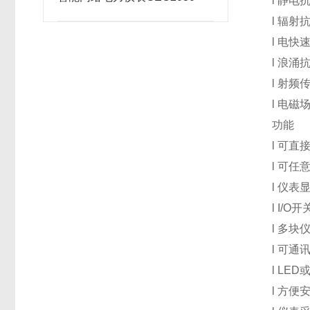
l
静电
l
辐射
l
电快
l
浪涌
l
射频
l
电磁
功能
l
可直
l
可任意
l
仪表
l I/O
开
l
多块
l
可通讯
l LED
l
方便