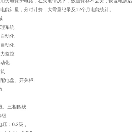
采用失电保护电路，在失电情况下，数据保存不丢失，恢复电源
电能计量，分时计费，大需量纪录及12个月电能统计。
域
管理系统
站自动化
网自动化
电力监控
自动化
建筑
型配电盘、开关柜
数
线、三相四线
等级
压：0.2级，