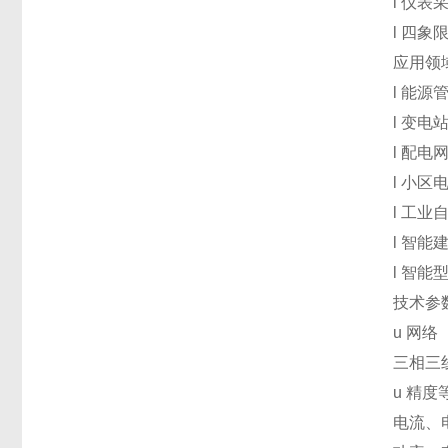
l
仪表
l
四象限
应用领
l
能源
l
变电
l
配电
l
小区
l
工业
l
智能
l
智能
技术参
u
网络
三相三
u
精度
电流、电