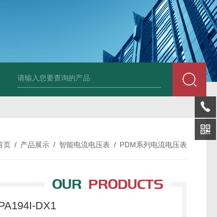
变送器GPV-V1-F1-P2-O3
变送器GPA-A2-F1-P2-O3
变送器 B
首页
/
产品展示
/
智能电流电压表
/
PDM系列电流电压表
A194I-DX1