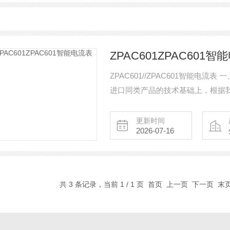
ZPAC601ZPAC601智
ZPAC601//ZPAC601智能电流
进口同类产品的技术基础上，根据
计的，通过面板按键设定显示参数
的模拟指针表，可选带RS485接
更新时间
2026-07-16
筑、楼宇自动化等现代供配电系统
共 3 条记录，当前 1 / 1 页 首页 上一页 下一页 