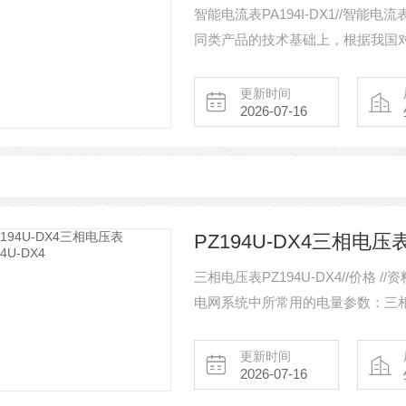
智能电流表PA194I-DX1//智
同类产品的技术基础上，根据我国
的，通过面板按键设定显示参数，
模拟指针表，可选带RS485接口
更新时间
2026-07-16
楼宇自动化等现代供
PZ194U-DX4三相电压表
三相电压表PZ194U-DX4//价格 //资料 //图纸 概 述 智能三相电压
电网系统中所常用的电量参数：三
网频率、有功电能、无功电能，并
更新时间
2026-07-16