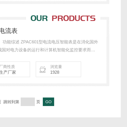
能电流表
表 一、功能综述 ZPAC601型电流电压智能表是在消化国外
我国对电力设备的运行和计算机智能化监控要求而设
，直接显示一次电流或电压，本仪表能直接取代传统
口，与微机进行数据交换，是适合工矿企业、民用建
厂商性质
浏览量
生产厂家
1928
的一种高性能自动化仪表。 二、主要技术指
末页 跳转到第
页