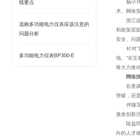
杨小伟对
线要点
术、网络
浙江远望
选购多功能电力仪表应该注意的
和政策层
问题分析
安全、问
针对“网
多功能电力仪表BP300-E
地。“在
将大力推
网络技术
在座谈会
突破，还
伴随互联
激发创新
陆益民提
向的人才