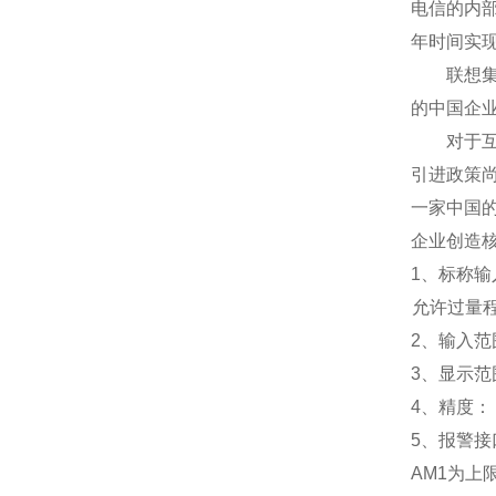
电信的内
年时间实
联想集团
的中国企
对于互联
引进政策
一家中国
企业创造
1
、标称输入
允许过量程：
2
、输入范围
3
、
显示范
4
、精度：
5
、
报警接
AM1
为上限