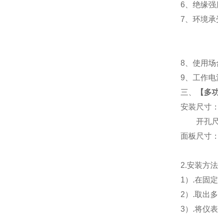
6
、
绝缘强度
7
、
环境承
8
、使用场
9
、工作电源
三、
【
多功
安装尺寸
开孔尺寸
面板尺寸：96
2.
安装方
1
）.在固
2
）.取出
3
）.将仪